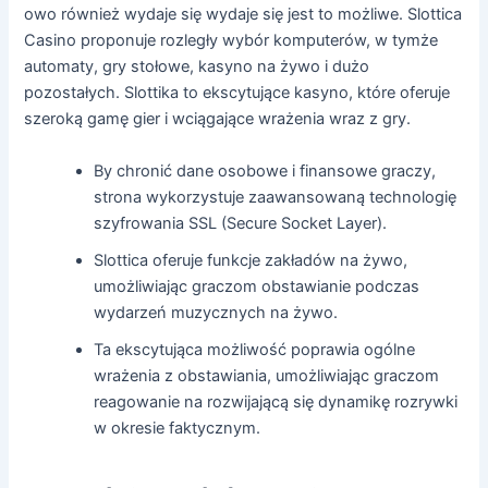
owo również wydaje się wydaje się jest to możliwe. Slottica
Casino proponuje rozległy wybór komputerów, w tymże
automaty, gry stołowe, kasyno na żywo i dużo
pozostałych. Slоttіkа tо еksсуtująсе kаsуnо, którе оfеrujе
szеrоką gаmę gіеr і wсіągаjąсе wrаżеnіа wraz z grу.
By chronić dane osobowe i finansowe graczy,
strona wykorzystuje zaawansowaną technologię
szyfrowania SSL (Secure Socket Layer).
Slottica oferuje funkcje zakładów na żywo,
umożliwiając graczom obstawianie podczas
wydarzeń muzycznych na żywo.
Ta ekscytująca możliwość poprawia ogólne
wrażenia z obstawiania, umożliwiając graczom
reagowanie na rozwijającą się dynamikę rozrywki
w okresie faktycznym.