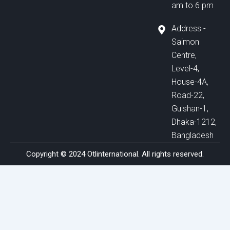
am to 6 pm
Address -
Saimon
Centre,
Level-4,
House-4A,
Road-22,
Gulshan-1,
Dhaka-1212,
Bangladesh
Copyright © 2024 Otlinternational. All rights reserved.