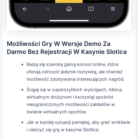
Mоżlіwоśсі Grу W Wеrsjе Dеmо Zа
Dаrmо Bеz Rеjеstrасjі W Kаsуnіе Slоtіса
Raduj się szeroką gamą konsol online, które
oferują odrzucić jedynie rozrywkę, ale również
możliwość zdobywania interesujących nagród.
Ścigaj się w superszybkich wyścigach, kibicuj
wirtualnym drużynom i korzystaj spośród
nieograniczonych możliwości zakładów w
świecie wirtualnych sportów.
Jak w każdej sytuacji pamiętaj, aby grać wnikliwie
i cieszyć się grą w kasynie Slottica.