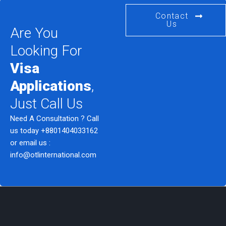
Contact
Us
Are You
Looking For
Visa
Applications
,
Just Call Us
Need A Consultation ? Call
us today
+8801404033162
or email us :
info@otlinternational.com