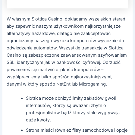
W własnym Slottica Casino, dokładamy wszelakich starań,
aby zapewnić naszym użytkownikom najkorzystniejsze
alternatywy hazardowe, dlatego nie zaakceptować
ograniczamy naszego wykazu komputerów wyłącznie do
odwiedzenia automatów. Wszystkie transakcje w Slottica
Casino są zabezpieczone zaawansowanym szyfrowaniem
SSL, identycznym jak w bankowości cyfrowej. Odrzucić
powinieneś się martwić o jakość komputerów –
współpracujemy tylko spośród najkorzystniejszymi,
danymi w który sposób NetEnt lub Microgaming.
Slottica może obniżyć limity zakładów gwoli
internautów, którzy są uważani zbytnio
profesjonalistów bądź którzy stale wygrywają
duże kwoty.
Strona mieści również filtry samochodowe i opcje