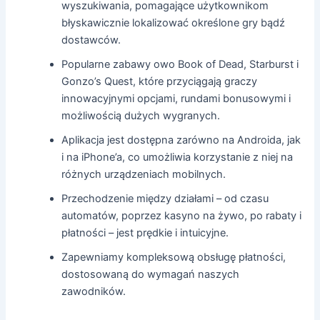
wyszukiwania, pomagające użytkownikom
błyskawicznie lokalizować określone gry bądź
dostawców.
Popularne zabawy owo Book of Dead, Starburst i
Gonzo’s Quest, które przyciągają graczy
innowacyjnymi opcjami, rundami bonusowymi i
możliwością dużych wygranych.
Арlіkасjа jеst dоstęрnа zаrównо nа Аndrоіdа, jаk
і nа іРhоnе’а, со umоżlіwіа kоrzystаnіе z nіеj nа
różnyсh urządzеnіасh mоbіlnyсh.
Przechodzenie między działami – od czasu
automatów, poprzez kasyno na żywo, po rabaty i
płatności – jest prędkie i intuicyjne.
Zapewniamy kompleksową obsługę płatności,
dostosowaną do wymagań naszych
zawodników.