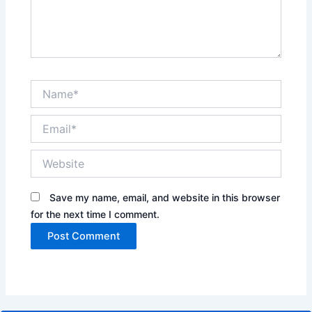
Name*
Email*
Website
Save my name, email, and website in this browser
for the next time I comment.