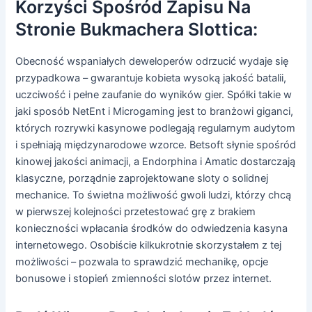
Korzyści Spośród Zapisu Na
Stronie Bukmachera Slottica:
Obecność wspaniałych deweloperów odrzucić wydaje się
przypadkowa – gwarantuje kobieta wysoką jakość batalii,
uczciwość i pełne zaufanie do wyników gier. Spółki takie w
jaki sposób NetEnt i Microgaming jest to branżowi giganci,
których rozrywki kasynowe podlegają regularnym audytom
i spełniają międzynarodowe wzorce. Betsoft słynie spośród
kinowej jakości animacji, a Endorphina i Amatic dostarczają
klasyczne, porządnie zaprojektowane sloty o solidnej
mechanice. To świetna możliwość gwoli ludzi, którzy chcą
w pierwszej kolejności przetestować grę z brakiem
konieczności wpłacania środków do odwiedzenia kasyna
internetowego. Osobiście kilkukrotnie skorzystałem z tej
możliwości – pozwala to sprawdzić mechanikę, opcje
bonusowe i stopień zmienności slotów przez internet.