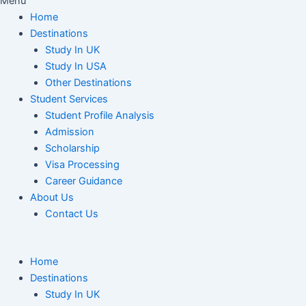
Menu
Home
Destinations
Study In UK
Study In USA
Other Destinations
Student Services
Student Profile Analysis
Admission
Scholarship
Visa Processing
Career Guidance
About Us
Contact Us
Home
Destinations
Study In UK