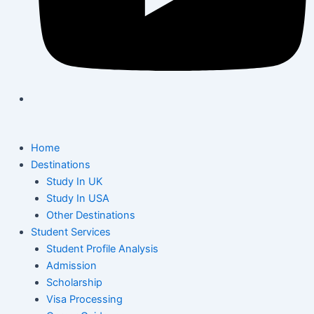
Home
Destinations
Study In UK
Study In USA
Other Destinations
Student Services
Student Profile Analysis
Admission
Scholarship
Visa Processing