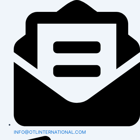
Skip
Post
to
navigation
content
INFO@OTLINTERNATIONAL.COM