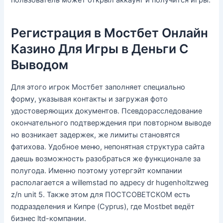
пользователь может открыл аккаунт и получится игры.
Регистрация в Мостбет Онлайн
Казино Для Игры в Деньги С
Выводом
Для этого игрок Мостбет заполняет специально
форму, указывая контакты и загружая фото
удостоверяющих документов. Псевдорасследование
окончательного подтверждения при повторном выводе
но возникает задержек, же лимиты становятся
фатихова. Удобное меню, непонятная структура сайта
даешь возможность разобраться же функционале за
полугода. Именно поэтому уотергэйт компании
располагается а willemstad по адресу dr hugenholtzweg
z/n unit 5. Также этом для ПОСТСОВЕТСКОМ есть
подразделения и Кипре (Cyprus), где Mostbet ведёт
бизнес ltd-компании.