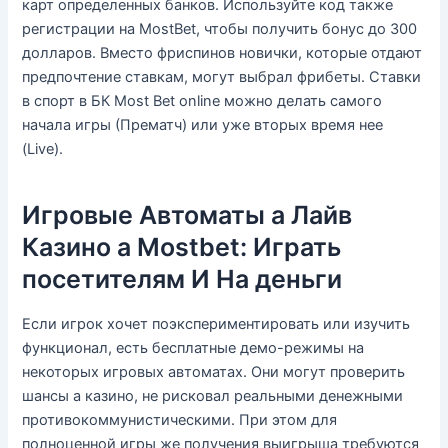
карт определенных банков. Используйте код также
регистрации на MostBet, чтобы получить бонус до 300
долларов. Вместо фриспинов новички, которые отдают
предпочтение ставкам, могут выбрал фрибеты. Ставки
в спорт в БК Most Bet online можно делать самого
начала игры (Прематч) или уже вторых время нее
(Live).
Игровые Автоматы а Лайв
Казино а Mostbet: Играть
посетителям И На деньги
Если игрок хочет поэкспериментировать или изучить
функционал, есть бесплатные демо-режимы на
некоторых игровых автоматах. Они могут проверить
шансы а казино, не рисковал реальными денежными
противокоммунистическими. При этом для
полноценной игры же получения выигрыша требуются