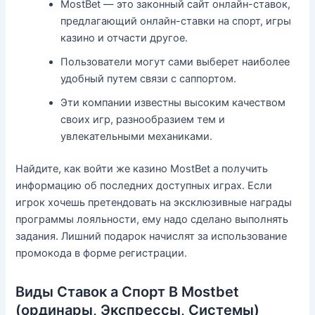
MostBet — это законный сайт онлайн-ставок,
предлагающий онлайн-ставки на спорт, игры
казино и отчасти другое.
Пользователи могут сами выберет наиболее
удобный путем связи с саппортом.
Эти компании известны высоким качеством
своих игр, разнообразием тем и
увлекательными механиками.
Найдите, как войти же казино MostBet а получить
информацию об последних доступных играх. Если
игрок хочешь претендовать на эксклюзивные награды
программы лояльности, ему надо сделано выполнять
задания. Лишний подарок начислят за использование
промокода в форме регистрации.
Виды Ставок а Спорт В Mostbet
(ординары, Экспрессы, Системы)