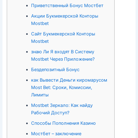
Приветственный Бонус Мостбет
Акции Букмекерской Конторы
Mostbet
Сайт Букмекерской Конторы
Mostbet
знаю Ли Я входят В Систему
Mostbet Через Приложение?
Бездепозитный Бонус
как Вывести Деньги киромарусом
Most Bet: Сроки, Комиссии,
Лимиты
Mostbet Зеркало: Как найду
Рабочий Доступ?
Способы Пополнения Казино
Мостбет – заключение