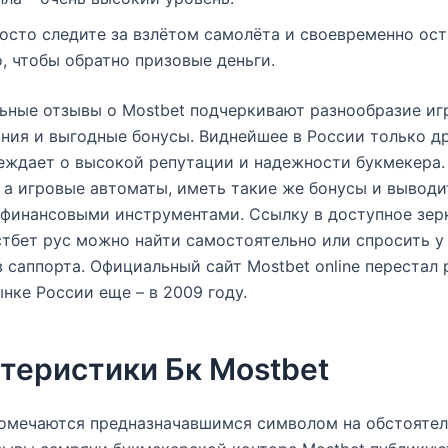
осто следите за взлётом самолёта и своевременно ос
о, чтобы обратно призовые деньги.
ные отзывы о Mostbet подчеркивают разнообразие игр
ния и выгодные бонусы. Виднейшее в России только д
еждает о высокой репутации и надежности букмекера
е а игровые автоматы, иметь такие же бонусы и вывод
финансовыми инструментами. Ссылку в доступное зер
тбет рус можно найти самостоятельно или спросить у
 саппорта. Официальный сайт Mostbet online перестал 
нке России еще – в 2009 году.
теристики Бк Mostbet
помечаются предназначавшимся символом на обстоятел