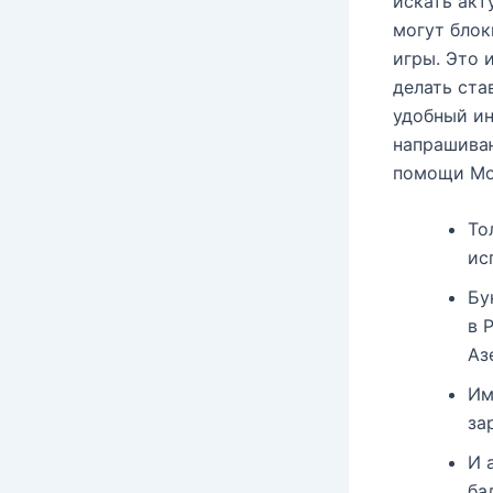
искать акт
могут блок
игры. Это 
делать ста
удобный и
напрашива
помощи Mos
То
ис
Бу
в 
Аз
Им
за
И 
ба