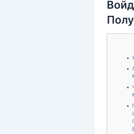
Войд
Полу