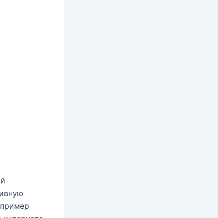
ой
тивную
апример