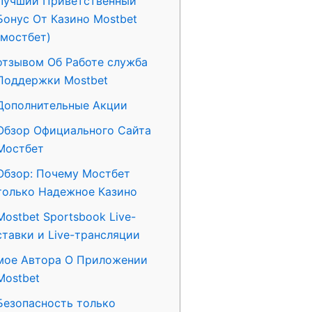
Лучший Приветственный
Бонус От Казино Mostbet
(мостбет)
отзывом Об Работе служба
Поддержки Mostbet
Дополнительные Акции
Обзор Официального Сайта
Мостбет
Обзор: Почему Мостбет
только Надежное Казино
Mostbet Sportsbook Live-
ставки и Live-трансляции
мое Автора О Приложении
Mostbet
Безопасность только