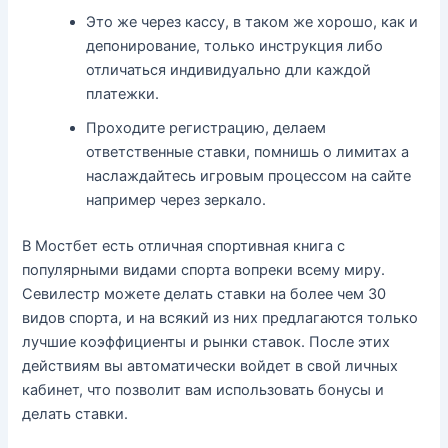
Это же через кассу, в таком же хорошо, как и
депонирование, только инструкция либо
отличаться индивидуально дли каждой
платежки.
Проходите регистрацию, делаем
ответственные ставки, помнишь о лимитах а
наслаждайтесь игровым процессом на сайте
например через зеркало.
В Мостбет есть отличная спортивная книга с
популярными видами спорта вопреки всему миру.
Севилестр можете делать ставки на более чем 30
видов спорта, и на всякий из них предлагаются только
лучшие коэффициенты и рынки ставок. После этих
действиям вы автоматически войдет в свой личных
кабинет, что позволит вам использовать бонусы и
делать ставки.