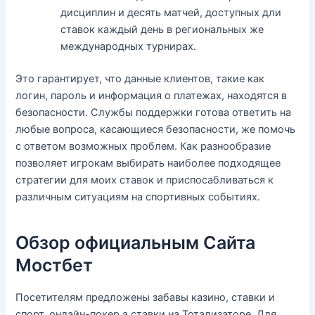
дисциплин и десять матчей, доступных дли
ставок каждый день в региональных же
международных турнирах.
Это гарантирует, что данные клиентов, такие как
логин, пароль и информация о платежах, находятся в
безопасности. Службы поддержки готова ответить на
любые вопроса, касающиеся безопасности, же помочь
с ответом возможных проблем. Как разнообразие
позволяет игрокам выбирать наиболее подходящее
стратегии для моих ставок и приспосабливаться к
различным ситуациям на спортивных событиях.
Обзор официальным Сайта
Мостбет
Посетителям предложены забавы казино, ставки и
спорт, онлайн-покер а ставки на Тотализаторе. Для