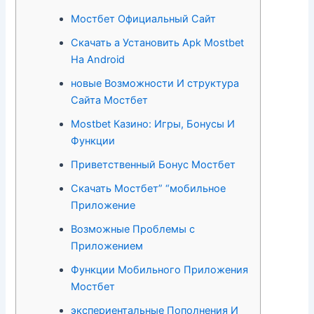
Мостбет Официальный Сайт
Скачать а Установить Apk Mostbet
На Android
новые Возможности И структура
Сайта Мостбет
Mostbet Казино: Игры, Бонусы И
Функции
Приветственный Бонус Мостбет
Скачать Мостбет” “мобильное
Приложение
Возможные Проблемы с
Приложением
Функции Мобильного Приложения
Мостбет
экспериентальные Пополнения И