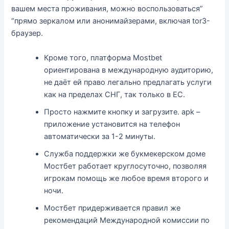
вашем места проживания, можно воспользоваться”
“прямо зеркалом или анонимайзерами, включая tor3-
браузер.
Кроме того, платформа Mostbet
ориентирована в международную аудиторию,
не даёт ей право легально предлагать услуги
как на пределах СНГ, так только в ЕС.
Просто нажмите кнопку и загрузите. apk –
приложение установится на телефон
автоматически за 1-2 минуты.
Служба поддержки же букмекерском доме
Мостбет работает круглосуточно, позволяя
игрокам помощь же любое время второго и
ночи.
Мостбет придерживается правил же
рекомендаций Международной комиссии по