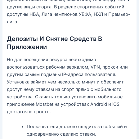
другие виды спорта. В разделе спортивных событий
доступны НБА, Лига чемпионов УЕФА, НХЛ и Премьер-
лига.
Депозиты И Снятие Средств В
Приложении
Но для посещения ресурса необходимо
воспользоваться рабочим зеркалом, VPN, прокси или
другим самым подмены IP-адреса пользователя.
Установка займет чем несколько минут и обеспечит
доступ нему ставкам на спорт прямо с мобильного
устройства. Скачать только установить мобильное
приложение Mostbet на устройствах Android и iOS
достаточно просто.
Пользователи должно следить за событий и
одновременно сделано ставки.