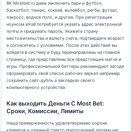
BK Mostbet ru даем заключить пари и футбол,
баскетбол, теннис, хоккей, волейбол, регби, футзал,
лакросс, водное поло, и другие. При регистрации
ноунсом email потребуется указать адрес электронной
почты и придумать пароль. Укажите страну
местожительства и валюту счета, подтвердите возраст
а согласитесь с условиями. После этих действий вы
войдете в систему и буду перенаправлены на главной
страницу, где представлены все предстоящие матчи и
игры. Профессиональной беттеры рекомендуют загодя
сформировать свой список рабочих зеркал например
сохранить сайт-дубль а закладках своего
компьютерного устройства.
Как выходить Деньги С Most Bet:
Сроки, Комиссии, Лимиты
Наша приверженность удовлетворению оороне
клиентов и длинный спектр предложений делаем нас