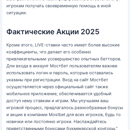
игрокам получать своевременную помощь в иной
ситуации.
Фактические Акции 2025
Кроме этого, LIVE-ставки часто имеет более высокие
коэффициенты, что делает его особенно
привлекательными усовершенство опытных бетторов.
Дли входа в аккаунт Мостбет пользователям важнее
использовать логин и пароль, которые оставались
указаны при регистрации. Вход на сайт Мостбет
осуществляется через официальный сайт также
мобильное приложение, обеспечивается удобный
доступ нему ставкам и играм. Мы улучшаем ваш
игровой процесс, предлагалось разнообразные бонусы
и акции в компании Mostbet для всех игроков, будь то
новички или постоянно игроки. Наслаждайтесь
приветственными бонусами букмекерской конторы,”