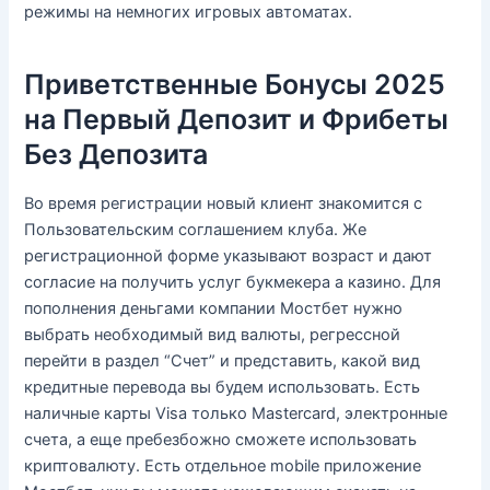
режимы на немногих игровых автоматах.
Приветственные Бонусы 2025
на Первый Депозит и Фрибеты
Без Депозита
Во время регистрации новый клиент знакомится с
Пользовательским соглашением клуба. Же
регистрационной форме указывают возраст и дают
согласие на получить услуг букмекера а казино. Для
пополнения деньгами компании Мостбет нужно
выбрать необходимый вид валюты, регрессной
перейти в раздел “Счет” и представить, какой вид
кредитные перевода вы будем использовать. Есть
наличные карты Visa только Mastercard, электронные
счета, а еще пребезбожно сможете использовать
криптовалюту. Есть отдельное mobile приложение