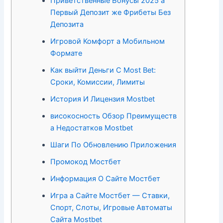
Приветственные Бонусы 2025 а
Первый Депозит же Фрибеты Без
Депозита
Игровой Комфорт а Мобильном
Формате
Как выйти Деньги С Most Bet:
Сроки, Комиссии, Лимиты
История И Лицензия Mostbet
високосность Обзор Преимуществ
а Недостатков Mostbet
Шаги По Обновлению Приложения
Промокод Мостбет
Информация О Сайте Мостбет
Игра а Сайте Мостбет — Ставки,
Спорт, Слоты, Игровые Автоматы
Сайта Mostbet