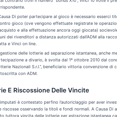
al contrario trovi il numero “bonus X10”, vinci 10 volte il pr
rrispondente.
ausa Di poter partecipare al gioco è necessario esserci tito
contro gioco (ove vengono effettuate registrate le operazi
’acquisto e alla effettuazione ancora oggi giocata) socievo
uni dei rivenditori a distanza autorizzati dall’ADM alla racco
tta e Vinci on line.
gestione delle lotterie ad separazione istantanea, anche m
tecipazione a divario, è svolta dal 1º ottobre 2010 dal con
tterie Nazionali S.r.l.”, beneficiario vittoria convenzione di
ttoscritta con ADM.
ie E Riscossione Delle Vincite
imputati è contestato perfino l’autoriclaggio per aver invest
riscosse osservando la titoli e fondi normali. A Causa Di as
o tuttora vincita delle lotterie per estrazione istantanea ca