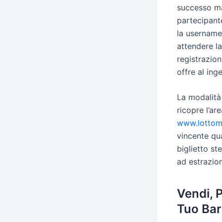
successo ma
partecipante
la username
attendere l
registrazion
offre al ing
La modalità 
ricopre l’a
www.lottoma
vincente qua
biglietto st
ad estrazion
Vendi, 
Tuo Bar