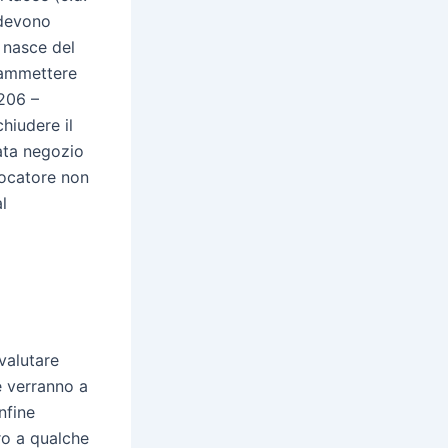
e devono
a nasce del
a ammettere
.206 –
hiudere il
uata negozio
giocatore non
l
valutare
le verranno a
nfine
ro a qualche