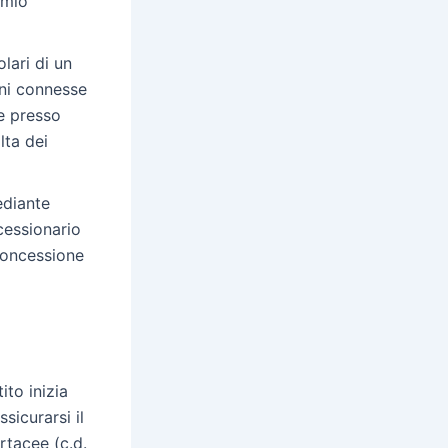
emio
lari di un
oni connesse
le presso
lta dei
ediante
cessionario
 concessione
ito inizia
sicurarsi il
rtacee (c.d.