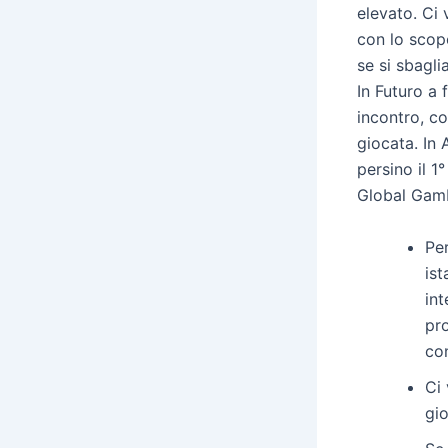
elevato. Ci 
con lo scopo
se si sbagli
In Futuro a
incontro, c
giocata. In 
persino il 1
Global Gamb
Per
ist
int
pr
con
Ci 
gio