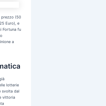
o prezzo (50
 25 Euro), e
i Fortuna fu
to
inione a
omatica
già
le lotterie
 svolta dal
 vittoria
ata