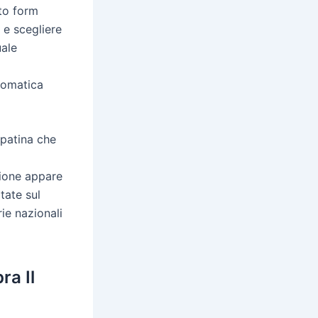
ito form
o e scegliere
uale
ttomatica
 patina che
zione appare
tate sul
rie nazionali
a Il