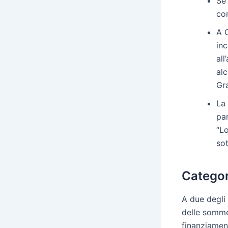
Se 
co
A C
in
all
alc
Gra
La 
par
“Lo
so
Categor
A due degli 
delle somme 
finanziament