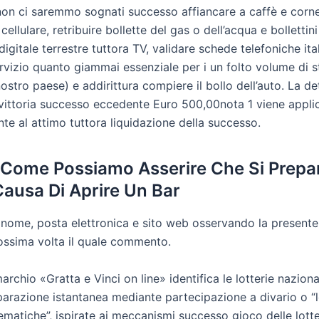
non ci saremmo sognati successo affiancare a caffè e cornet
cellulare, retribuire bollette del gas o dell’acqua e bollettini
l digitale terrestre tuttora TV, validare schede telefoniche it
rvizio quanto giammai essenziale per i un folto volume di st
ostro paese) e addirittura compiere il bollo dell’auto. La d
 vittoria successo eccedente Euro 500,00nota 1 viene appli
te al attimo tuttora liquidazione della successo.
 Come Possiamo Asserire Che Si Prepa
Causa Di Aprire Un Bar
o nome, posta elettronica e sito web osservando la present
rossima volta il quale commento.
marchio «Gratta e Vinci on line» identifica le lotterie naziona
arazione istantanea mediante partecipazione a divario o “l
ematiche”, ispirate ai meccanismi successo gioco delle lotte