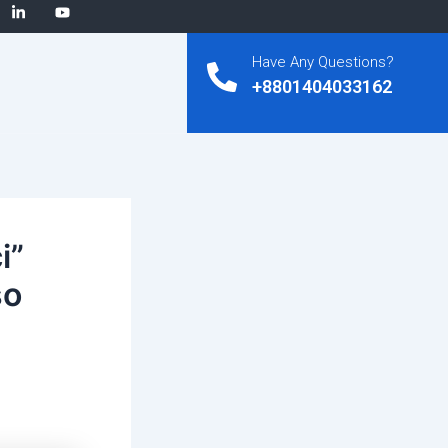
Have Any Questions?
+8801404033162
i”
so