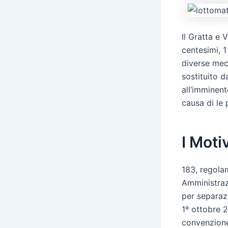
Il Gratta e 
centesimi, 1
diverse mec
sostituito 
all’imminen
causa di le 
I Moti
183, regola
Amministraz
per separaz
1º ottobre 2
convenzione