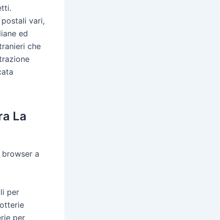
ti.
 postali vari,
aliane ed
ranieri che
etrazione
cata
ra La
e browser a
li per
otterie
rie per