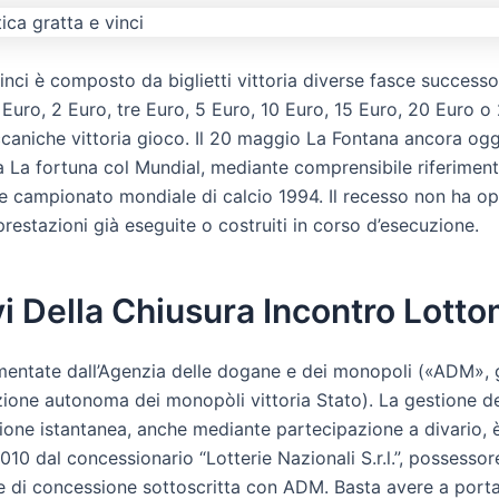
Vinci è composto da biglietti vittoria diverse fasce success
 Euro, 2 Euro, tre Euro, 5 Euro, 10 Euro, 15 Euro, 20 Euro o
caniche vittoria gioco. Il 20 maggio La Fontana ancora ogg
da La fortuna col Mundial, mediante comprensibile riferimen
te campionato mondiale di calcio 1994. Il recesso non ha op
prestazioni già eseguite o costruiti in corso d’esecuzione.
vi Della Chiusura Incontro Lott
mentate dall’Agenzia delle dogane e dei monopoli («ADM», 
ione autonoma dei monopòli vittoria Stato). La gestione del
ione istantanea, anche mediante partecipazione a divario, è
010 dal concessionario “Lotterie Nazionali S.r.l.”, possessore
 di concessione sottoscritta con ADM. Basta avere a port