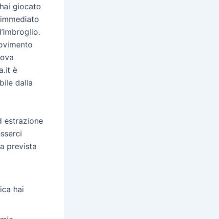
 hai giocato
o immediato
’imbroglio.
movimento
uova
.it è
bile dalla
d estrazione
esserci
la prevista
ica hai