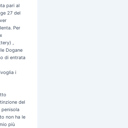
ta pari al
gge 27 del
ver
lenta. Per
ex
tery) ,
elle Dogane
so di entrata
voglia i
tto
tinzione del
 penisola
to non ha le
emio più