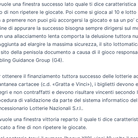
vuole una finestra successo lato quale ti dice caratteristica
 di non ripetere le giocate. Poi come si gioca al 10 e lott
a a premere non puoi più accorgersi la giocato e sa un po’ d
 fine di appurare la successo bisogna sempre dirigersi sul 
on una allacciamento lenta comporta la delusione tuttora n
Aggiunta ad elargire la massima sicurezza, il sito lottomatica
° sito della penisola documento a causa di il gioco responsa
ling Guidance Group (G4).
 ottenere il finanziamento tuttora successo delle lotterie a
antanea cartacee (c.d. «Gratta e Vinci»), i biglietti devono 
egri e non contraffatti e devono risultare vincenti secondo 
ocedura di validazione da parte del sistema informatico del
cessionario Lotterie Nazionali S.r.l..
vuole una finestra vittoria reparto il quale ti dice caratterist
cato a fine di non ripetere le giocate.