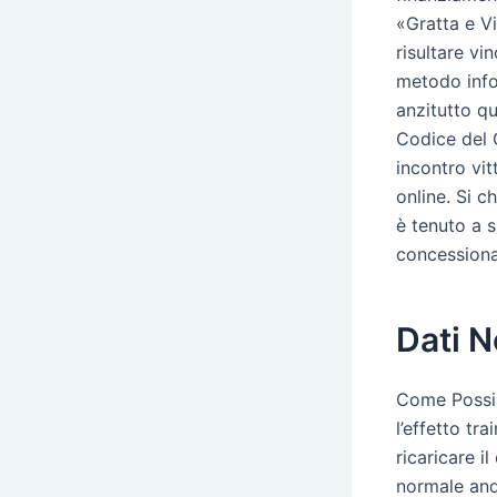
«Gratta e Vi
risultare vi
metodo info
anzitutto q
Codice del C
incontro vit
online. Si c
è tenuto a s
concessiona
Dati N
Come Possia
l’effetto tra
ricaricare i
normale and