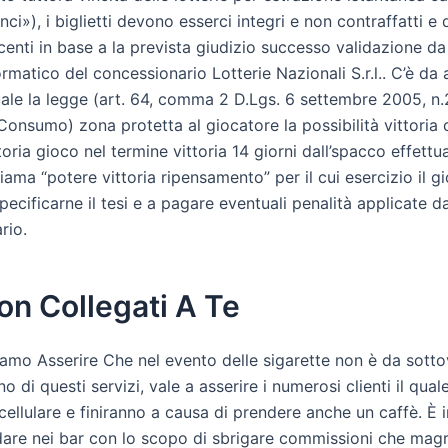
nci»), i biglietti devono esserci integri e non contraffatti 
ncenti in base a la prevista giudizio successo validazione d
rmatico del concessionario Lotterie Nazionali S.r.l.. C’è d
uale la legge (art. 64, comma 2 D.Lgs. 6 settembre 2005, n
onsumo) zona protetta al giocatore la possibilità vittoria c
toria gioco nel termine vittoria 14 giorni dall’spacco effett
hiama “potere vittoria ripensamento” per il cui esercizio il 
pecificarne il tesi e a pagare eventuali penalità applicate da
rio.
on Collegati A Te
mo Asserire Che nel evento delle sigarette non è da sotto
ino di questi servizi, vale a asserire i numerosi clienti il qua
l cellulare e finiranno a causa di prendere anche un caffè. È i
are nei bar con lo scopo di sbrigare commissioni che mag