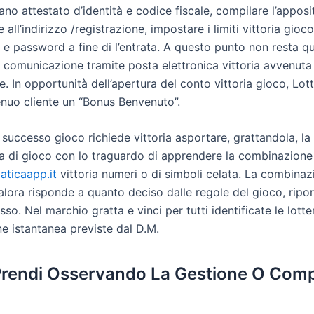
no attestato d’identità e codice fiscale, compilare l’appos
 all’indirizzo /registrazione, impostare i limiti vittoria gioc
 e password a fine di l’entrata. A questo punto non resta q
a comunicazione tramite posta elettronica vittoria avvenuta
e. In opportunità dell’apertura del conto vittoria gioco, Lo
enuo cliente un “Bonus Benvenuto”.
successo gioco richiede vittoria asportare, grattandola, la
rea di gioco con lo traguardo di apprendere la combinazione
ticaapp.it
vittoria numeri o di simboli celata. La combina
lora risponde a quanto deciso dalle regole del gioco, ripor
esso. Nel marchio gratta e vinci per tutti identificate le lotte
e istantanea previste dal D.M.
Prendi Osservando La Gestione O Compr