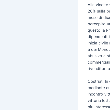
Alle vincite
20% sulla p
mese di dic
percepito un
questo la P
dipendenti ‘
inizia civil
e dei Monopo
abusivo a st
commercializ
rivenditori 
Costruiti In
mediante cui
incontro vi
vittoria lot
piu interess