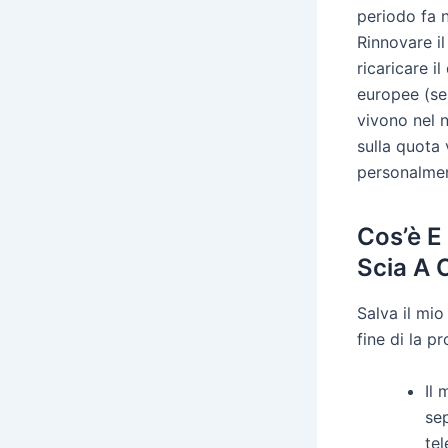
periodo fa 
Rinnovare il 
ricaricare i
europee (se
vivono nel n
sulla quota
personalmen
Cos’è E
Scia A 
Salva il mi
fine di la p
Il 
sep
tel