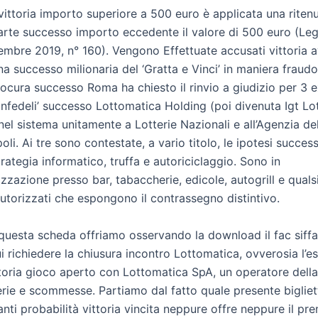
 vittoria importo superiore a 500 euro è applicata una ritenu
arte successo importo eccedente il valore di 500 euro (Le
embre 2019, n° 160). Vengono Effettuate accusati vittoria a
a successo milionaria del ‘Gratta e Vinci’ in maniera fraudo
rocura successo Roma ha chiesto il rinvio a giudizio per 3 
infedeli’ successo Lottomatica Holding (poi divenuta Igt Lot
e nel sistema unitamente a Lotterie Nazionali e all’Agenzia d
li. Ai tre sono contestate, a vario titolo, le ipotesi succes
rategia informatico, truffa e autoriciclaggio. Sono in
zazione presso bar, tabaccherie, edicole, autogrill e qualsi
autorizzati che espongono il contrassegno distintivo.
 questa scheda offriamo osservando la download il fac siffa
 richiedere la chiusura incontro Lottomatica, ovverosia l’es
ttoria gioco aperto con Lottomatica SpA, un operatore della
terie e scommesse. Partiamo dal fatto quale presente bigliet
anti probabilità vittoria vincita neppure offre neppure il pr