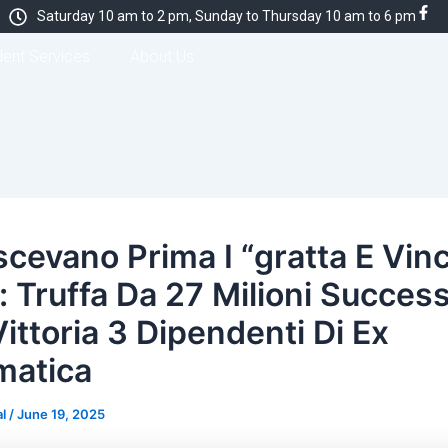
Saturday 10 am to 2 pm, Sunday to Thursday 10 am to 6 pm
dent Services
About Us
cevano Prima I “gratta E Vinc
: Truffa Da 27 Milioni Succes
ittoria 3 Dipendenti Di Ex
matica
al
/
June 19, 2025