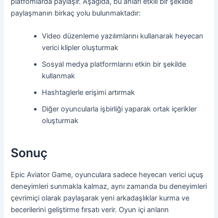
platfomlarda paylaşır. Aşağıda, bu anları etkili bir şekilde
paylaşmanın birkaç yolu bulunmaktadır:
Video düzenleme yazılımlarını kullanarak heyecan
verici klipler oluşturmak
Sosyal medya platformlarını etkin bir şekilde
kullanmak
Hashtaglerle erişimi artırmak
Diğer oyuncularla işbirliği yaparak ortak içerikler
oluşturmak
Sonuç
Epic Aviator Game, oyunculara sadece heyecan verici uçuş
deneyimleri sunmakla kalmaz, aynı zamanda bu deneyimleri
çevrimiçi olarak paylaşarak yeni arkadaşlıklar kurma ve
becerilerini geliştirme fırsatı verir. Oyun içi anların