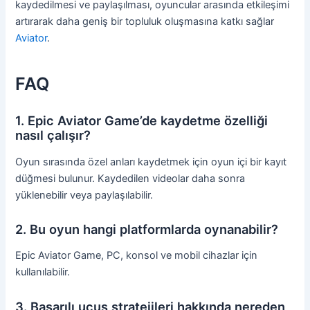
kaydedilmesi ve paylaşılması, oyuncular arasında etkileşimi
artırarak daha geniş bir topluluk oluşmasına katkı sağlar
Aviator
.
FAQ
1. Epic Aviator Game’de kaydetme özelliği
nasıl çalışır?
Oyun sırasında özel anları kaydetmek için oyun içi bir kayıt
düğmesi bulunur. Kaydedilen videolar daha sonra
yüklenebilir veya paylaşılabilir.
2. Bu oyun hangi platformlarda oynanabilir?
Epic Aviator Game, PC, konsol ve mobil cihazlar için
kullanılabilir.
3. Başarılı uçuş stratejileri hakkında nereden