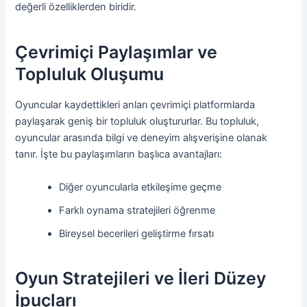
değerli özelliklerden biridir.
Çevrimiçi Paylaşımlar ve
Topluluk Oluşumu
Oyuncular kaydettikleri anları çevrimiçi platformlarda
paylaşarak geniş bir topluluk oluştururlar. Bu topluluk,
oyuncular arasında bilgi ve deneyim alışverişine olanak
tanır. İşte bu paylaşımların başlıca avantajları:
Diğer oyuncularla etkileşime geçme
Farklı oynama stratejileri öğrenme
Bireysel becerileri geliştirme fırsatı
Oyun Stratejileri ve İleri Düzey
İpuçları