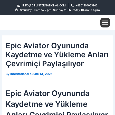
Skip
Post
INFO@OTLINTERNATIONAL.COM
+8801404033162
to
navigation
Saturday 10 am to 2 pm, Sunday to Thursday 10 am to 6 pm
content
Me
Student S
Epic Aviator Oyununda
Kaydetme ve Yükleme Anları
Çevrimiçi Paylaşılıyor
By
international
/
June 13, 2025
Epic Aviator Oyununda
Kaydetme ve Yükleme
Anları Çevrimiçi Paylaşılıyor