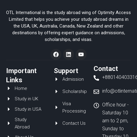
OTL International is the study abroad wing of Optimity Access
Limited that helps you achieve your study abroad dreams in
the USA, UK, Australia, Canada, New Zealand and other
destinations by offering expert guidance on admissions,
scholarships, and visas.
F
L
Y
a
i
o
c
n
u
e
k
t
Contact
Important
Support
b
e
u
+88014040331
o
d
b
Links
Admission
o
i
e
Home
k
n
info@otlinterna
Scholarship
Study in UK
Visa
Office hour -
Study in USA
Processing
Saturday 10
Study
am to 2 pm,
Contact Us
Abroad
Sunday to
Thursday 10