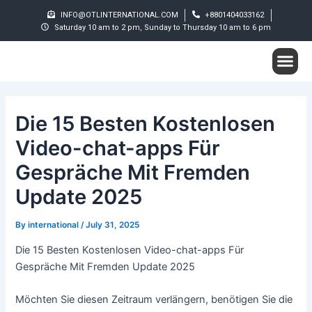
Skip
Post
INFO@OTLINTERNATIONAL.COM
+8801404033162
to
navigation
Saturday 10 am to 2 pm, Sunday to Thursday 10 am to 6 pm
content
Me
Student S
Die 15 Besten Kostenlosen
Video-chat-apps Für
Gespräche Mit Fremden
Update 2025
By
international
/
July 31, 2025
Die 15 Besten Kostenlosen Video-chat-apps Für
Gespräche Mit Fremden Update 2025
Möchten Sie diesen Zeitraum verlängern, benötigen Sie die