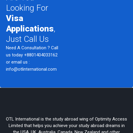
Looking For
Visa
Applications
,
Just Call Us
Need A Consultation ? Call
us today
+8801404033162
or email us :
info@otlinternational.com
OTL International is the study abroad wing of Optimity Access
Limited that helps you achieve your study abroad dreams in
the USA, UK, Australia, Canada, New Zealand and other