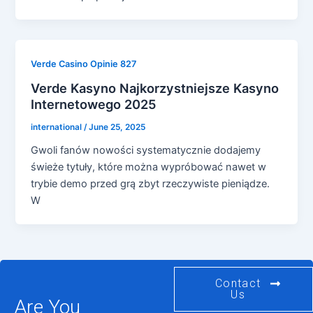
Verde Casino Opinie 827
Verde Kasyno Najkorzystniejsze Kasyno
Internetowego 2025
international
/
June 25, 2025
Gwoli fanów nowości systematycznie dodajemy
świeże tytuły, które można wypróbować nawet w
trybie demo przed grą zbyt rzeczywiste pieniądze.
W
Contact
Us
Are You