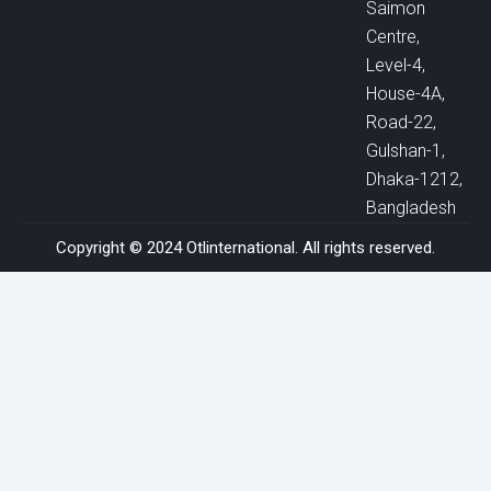
Saimon
Centre,
Level-4,
House-4A,
Road-22,
Gulshan-1,
Dhaka-1212,
Bangladesh
Copyright © 2024 Otlinternational. All rights reserved.