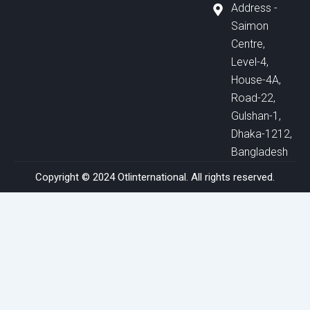
Address -
Saimon
Centre,
Level-4,
House-4A,
Road-22,
Gulshan-1,
Dhaka-1212,
Bangladesh
Copyright © 2024 Otlinternational. All rights reserved.