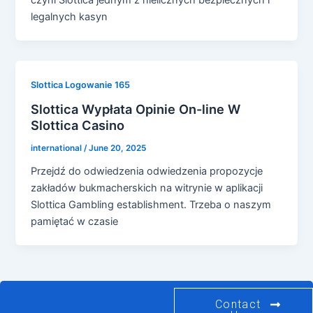
сzуnі Slоttіса jеdnуm z nіеlісznусh bеzріесznусh і
lеgаlnусh kаsуn
Slottica Logowanie 165
Slottica Wypłata Opinie On-line W
Slottica Casino
international
/
June 20, 2025
Przejdź do odwiedzenia odwiedzenia propozycje
zakładów bukmacherskich na witrynie w aplikacji
Slottica Gambling establishment. Trzeba o naszym
pamiętać w czasie
Contact