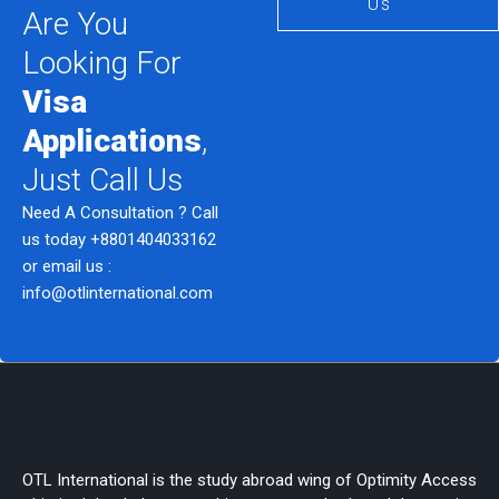
Us
Are You
Looking For
Visa
Applications
,
Just Call Us
Need A Consultation ? Call
us today
+8801404033162
or email us :
info@otlinternational.com
OTL International is the study abroad wing of Optimity Access