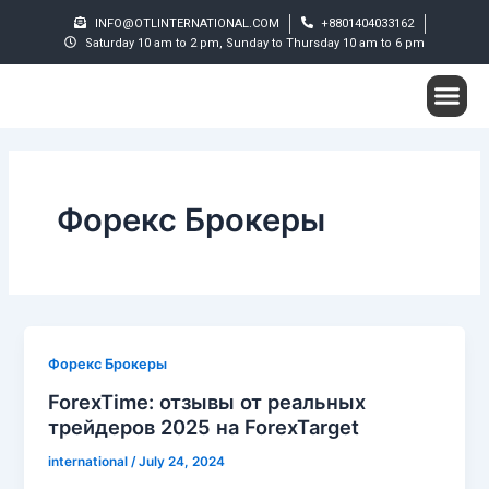
Skip
INFO@OTLINTERNATIONAL.COM
+8801404033162
to
Saturday 10 am to 2 pm, Sunday to Thursday 10 am to 6 pm
content
Me
Student S
Форекс Брокеры
Форекс Брокеры
ForexTime: отзывы от реальных
трейдеров 2025 на ForexTarget
international
/
July 24, 2024