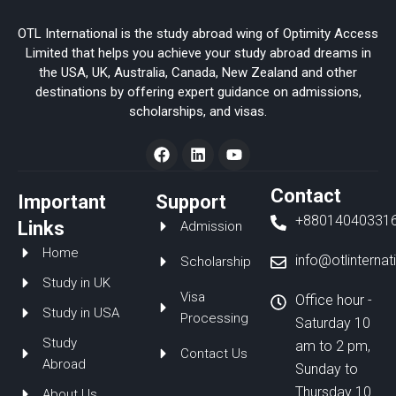
OTL International is the study abroad wing of Optimity Access
Limited that helps you achieve your study abroad dreams in
the USA, UK, Australia, Canada, New Zealand and other
destinations by offering expert guidance on admissions,
scholarships, and visas.
F
L
Y
a
i
o
c
n
u
e
k
t
Contact
Important
Support
b
e
u
+88014040331
o
d
b
Links
Admission
o
i
e
Home
k
n
info@otlinterna
Scholarship
Study in UK
Visa
Office hour -
Study in USA
Processing
Saturday 10
Study
am to 2 pm,
Contact Us
Abroad
Sunday to
Thursday 10
About Us