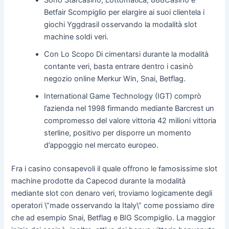
Sono Starcasino, Lottomatica, 888Casino e
Betfair Scompiglio per elargire ai suoi clientela i
giochi Yggdrasil osservando la modalità slot
machine soldi veri.
Con Lo Scopo Di cimentarsi durante la modalità
contante veri, basta entrare dentro i casinò
negozio online Merkur Win, Snai, Betflag.
International Game Technology (IGT) comprò
l’azienda nel 1998 firmando mediante Barcrest un
compromesso del valore vittoria 42 milioni vittoria
sterline, positivo per disporre un momento
d’appoggio nel mercato europeo.
Fra i casino consapevoli il quale offrono le famosissime slot
machine prodotte da Capecod durante la modalità
mediante slot con denaro veri, troviamo logicamente degli
operatori \”made osservando la Italy\” come possiamo dire
che ad esempio Snai, Betflag e BIG Scompiglio. La maggior