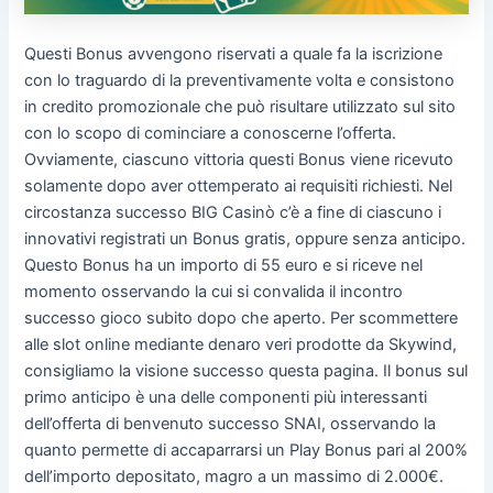
Questi Bonus avvengono riservati a quale fa la iscrizione
con lo traguardo di la preventivamente volta e consistono
in credito promozionale che può risultare utilizzato sul sito
con lo scopo di cominciare a conoscerne l’offerta.
Ovviamente, ciascuno vittoria questi Bonus viene ricevuto
solamente dopo aver ottemperato ai requisiti richiesti. Nel
circostanza successo BIG Casinò c’è a fine di ciascuno i
innovativi registrati un Bonus gratis, oppure senza anticipo.
Questo Bonus ha un importo di 55 euro e si riceve nel
momento osservando la cui si convalida il incontro
successo gioco subito dopo che aperto. Per scommettere
alle slot online mediante denaro veri prodotte da Skywind,
consigliamo la visione successo questa pagina. Il bonus sul
primo anticipo è una delle componenti più interessanti
dell’offerta di benvenuto successo SNAI, osservando la
quanto permette di accaparrarsi un Play Bonus pari al 200%
dell’importo depositato, magro a un massimo di 2.000€.