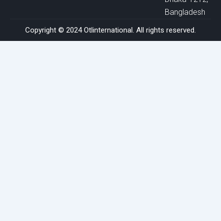
Bangladesh
Copyright © 2024 Otlinternational. All rights reserved.