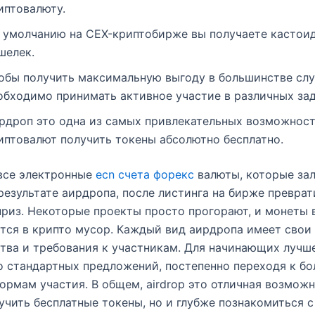
иптовалюту.
 умолчанию на CEX-криптобирже вы получаете кастои
шелек.
обы получить максимальную выгоду в большинстве слу
обходимо принимать активное участие в различных зад
рдроп это одна из самых привлекательных возможност
иптовалют получить токены абсолютно бесплатно.
все электронные
ecn счета форекс
валюты, которые зал
результате аирдропа, после листинга на бирже преврат
риз. Некоторые проекты просто прогорают, и монеты 
ся в крипто мусор. Каждый вид аирдропа имеет свои
ва и требования к участникам. Для начинающих лучше
о стандартных предложений, постепенно переходя к бо
рмам участия. В общем, airdrop это отличная возможн
учить бесплатные токены, но и глубже познакомиться с