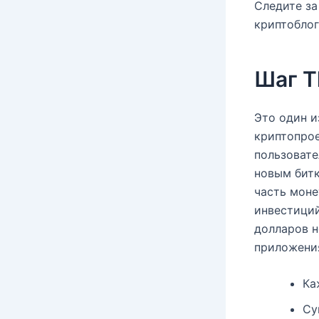
Следите з
криптоблог
Шаг T
Это один и
криптопрое
пользовате
новым битк
часть моне
инвестиций
долларов н
приложени
Ка
Су