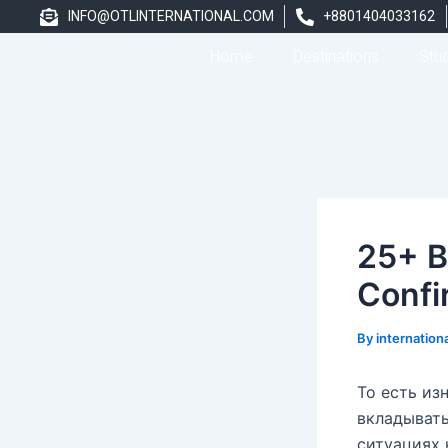
Skip
Post
INFO@OTLINTERNATIONAL.COM
+8801404033162
to
navigation
Home
Destinations
Stu
content
25+ B
Confi
By
internation
То есть из
вкладывать
ситуациях 