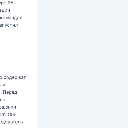
ере 25
рации
й командой
запустил
о содержат
s и
. Перед
по
ершении
я”. Они
едователь