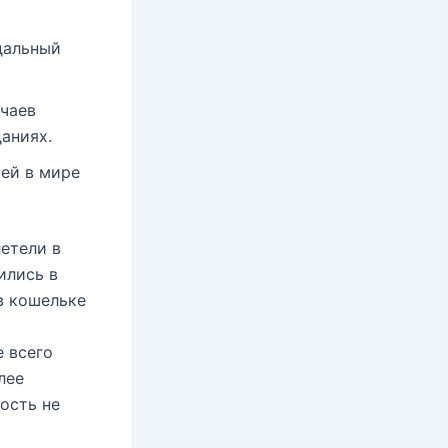
дальный
чаев
аниях.
ей в мире
етели в
ились в
в кошельке
 всего
лее
ость не