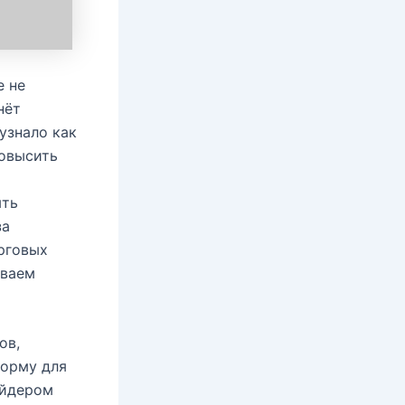
е не
нёт
узнало как
повысить
ыть
за
рговых
ываем
ов,
форму для
айдером