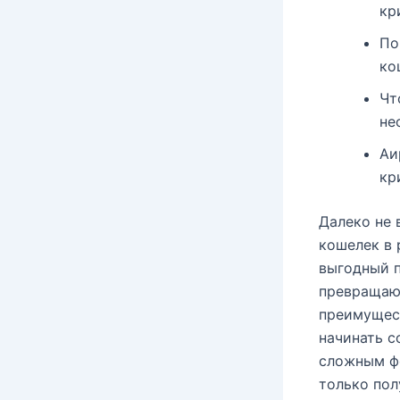
кр
По
ко
Чт
не
Аи
кр
Далеко не 
кошелек в 
выгодный п
превращают
преимущест
начинать с
сложным фо
только пол