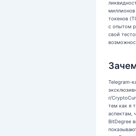
ликвидност
миллионов 
токенов (T
с опытом р
свой тесто
возможнос
Зачем
Telegram-
эксклюзивн
r/CryptoCu
тем как я 
аспектам, 
BitDegree 
показываю