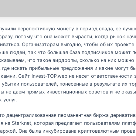
лучили перспективную монету в период спада, её лучш
сразу, потому что она может вырасти, когда рынок нач
иваться. Организаторам выгодно, чтобы об их проекте 
ше людей, так что большая база подписчиков может 
сказываем, что такое аирдропы, сколько на них можно
, где искать прибыльные предложения и какие могут б
камни. Сайт Invest-TOP.web не несет ответственности 
убытки пользователей, понесенные в результате их то
ы не даем прямых инвестиционных советов и не оказ
 услуг.
это децентрализованная перманентная биржа дериватив
я на Starknet, которая предлагает пользователям плат
маржой. Она была инкубирована криптовалютным пров