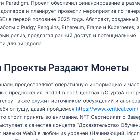
и Paradigm. Проект обеспечил финансирование в разм
долларов и планирует провести мероприятие по гене
GE) в первой половине 2025 года. Абстракт, созданны
аботы с Pudgy Penguins, Ethereum, Frame и Kubernetes, 
вый релиз, предлагая ранний доступ и потенциальные
ти для аирдропа.
 Проекты Раздают Монеты
каналы предоставляют оперативную информацию и част
ые предложения. Reddit в сообществах r/CryptoAirdrop
rrency также служит источником обсуждений и анонсов
тебя отпущу, давай пройдёмся
https://www.xcritical.com/
что стоит принять во внимание. NFT Сертификат о Зав
выступает в качестве концепта “Доказательство Обучени
т навыки Web3 в любом из уровней (Начинающий, Иссл