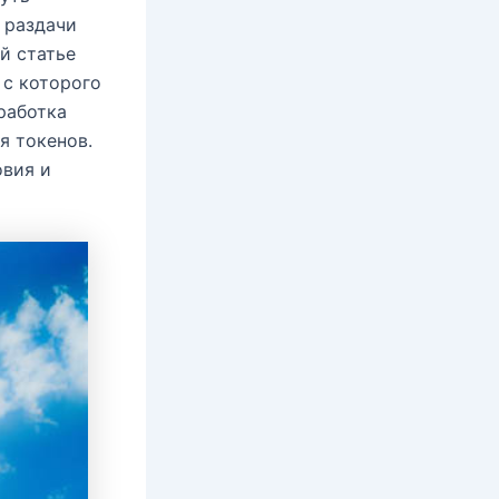
 раздачи
й статье
 с которого
работка
я токенов.
овия и