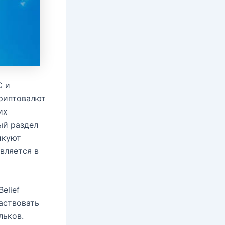
C и
криптовалют
их
ый раздел
икуют
вляется в
elief
аствовать
льков.