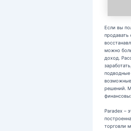
Если вы по
продавать 
восстанавл
можно боль
доход. Рас
заработать
подводные 
возможные 
решений. М
финансовых
Paradex – 
построенна
торговли 