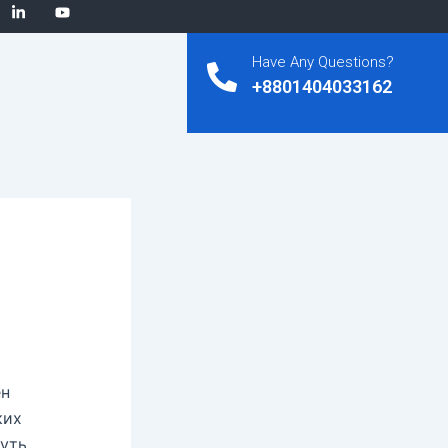
Have Any Questions?
+8801404033162
s
ен
ких
нуть