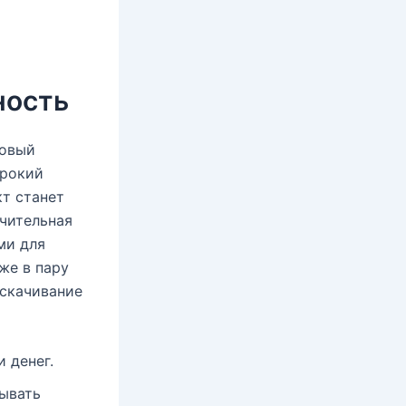
ность
новый
ирокий
кт станет
ачительная
ми для
же в пару
 скачивание
 денег.
ывать