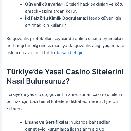
Güvenlik Duvarları:
Siteleri hack saldırıları ve kötü
amaçlı yazılımlardan korur.
İki Faktörlü Kimlik Doğrulama:
Hesap güvenliğini
artırmak için kullanılır.
Bu güvenlik protokolleri sayesinde online casino oyuncuları,
herhangi bir bilginin sızması ya da güvenlik açığı yaşanması
riskini en aza indirebilirler
başarı bet giriş
.
Türkiye’de Yasal Casino Sitelerini
Nasıl Bulursunuz?
Türkiye’de yasal olup, güvenli hizmet sunan casino sitelerini
bulmak için bazı temel kriterlere dikkat edilmelidir. İşte bu
kriterler:
Lisans ve Sertifikalar:
Yukarıda bahsedilen
denetleyici kurumlarca lisanslanmış olup