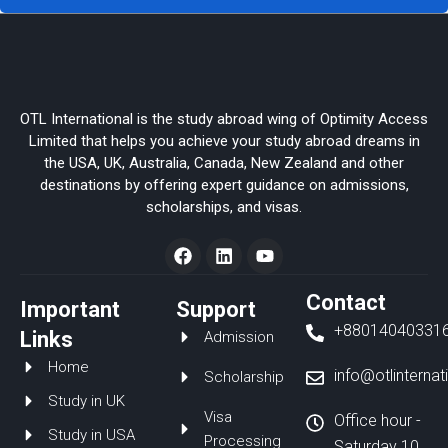
OTL International is the study abroad wing of Optimity Access
Limited that helps you achieve your study abroad dreams in
the USA, UK, Australia, Canada, New Zealand and other
destinations by offering expert guidance on admissions,
scholarships, and visas.
F
L
Y
a
i
o
c
n
u
e
k
t
Contact
Important
Support
b
e
u
+88014040331
o
d
b
Links
Admission
o
i
e
Home
k
n
info@otlinterna
Scholarship
Study in UK
Visa
Office hour -
Study in USA
Processing
Saturday 10