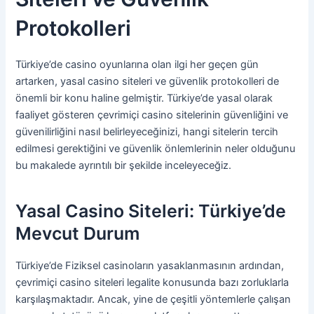
Protokolleri
Türkiye’de casino oyunlarına olan ilgi her geçen gün
artarken, yasal casino siteleri ve güvenlik protokolleri de
önemli bir konu haline gelmiştir. Türkiye’de yasal olarak
faaliyet gösteren çevrimiçi casino sitelerinin güvenliğini ve
güvenilirliğini nasıl belirleyeceğinizi, hangi sitelerin tercih
edilmesi gerektiğini ve güvenlik önlemlerinin neler olduğunu
bu makalede ayrıntılı bir şekilde inceleyeceğiz.
Yasal Casino Siteleri: Türkiye’de
Mevcut Durum
Türkiye’de Fiziksel casinoların yasaklanmasının ardından,
çevrimiçi casino siteleri legalite konusunda bazı zorluklarla
karşılaşmaktadır. Ancak, yine de çeşitli yöntemlerle çalışan