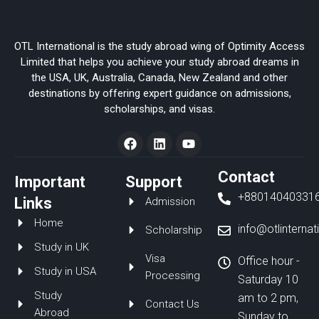
OTL International is the study abroad wing of Optimity Access
Limited that helps you achieve your study abroad dreams in
the USA, UK, Australia, Canada, New Zealand and other
destinations by offering expert guidance on admissions,
scholarships, and visas.
F
L
Y
a
i
o
c
n
u
e
k
t
Contact
Important
Support
b
e
u
+88014040331
o
d
b
Links
Admission
o
i
e
Home
k
n
info@otlinterna
Scholarship
Study in UK
Visa
Office hour -
Study in USA
Processing
Saturday 10
Study
am to 2 pm,
Contact Us
Abroad
Sunday to