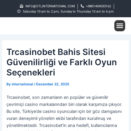
Skip
Post
INFO@OTLINTERNATIONAL.COM
+8801404033162
to
navigation
Saturday 10 am to 2 pm, Sunday to Thursday 10 am to 6 pm
content
Me
Student S
Trcasinobet Bahis Sitesi
Güvenilirliği ve Farklı Oyun
Seçenekleri
By
international
/
December 22, 2025
Trcasinobet, son zamanların en popüler ve güvenilir
çevrimiçi casino markalarından biri olarak karşımıza çıkıyor.
Bu site, Türkiye’de casino oyuncuları için bir göz damgasını
vuran deneyimli yönetim ekibi tarafından kurulmuş ve
yönetilmektedir. Trcasinobet’in ana hedefi, kullanıcılarına