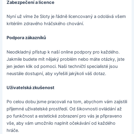
Zabezpečení a licence
Nyní už víme že Sloty je řádně licencovaný a odolává všem
kritériím zdravého hráčského chování.
Podpora zákazníků
Neodkladný přístup k naší online podpory pro každého.
Jakmile budete mít nějaký problém nebo máte otázky, jste
jen jeden klik od pomoci. Naši techničtí specialisté jsou
neustále dostupní, aby vyřešili jakýkoli váš dotaz.
Uživatelská zkušenost
Po celou dobu jsme pracovali na tom, abychom vám zajistili
příjemné uživatelské prostředí. Od šikovnosti ovládání až
po funkčnost a estetické zobrazení pro vás je připraveno
vše, aby vám umožnilo naplnit očekávání od každého
hráče.