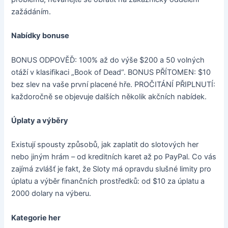
zažádáním.
Nabídky bonuse
BONUS ODPOVĚĎ: 100% až do výše $200 a 50 volných
otáží v klasifikaci „Book of Dead“. BONUS PŘÍTOMEN: $10
bez slev na vaše první placené hře. PROČITÁNÍ PŘIPLNUTÍ:
každoročně se objevuje dalších několik akčních nabídek.
Úplaty a výběry
Existují spousty způsobů, jak zaplatit do slotových her
nebo jiným hrám – od kreditních karet až po PayPal. Co vás
zajímá zvlášť je fakt, že Sloty má opravdu slušné limity pro
úplatu a výběr finančních prostředků: od $10 za úplatu a
2000 dolary na výberu.
Kategorie her