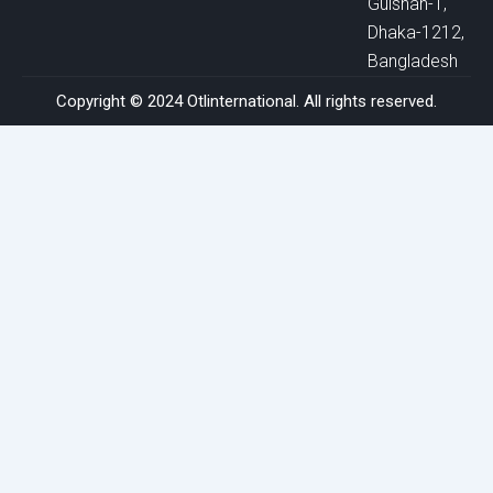
Gulshan-1,
Dhaka-1212,
Bangladesh
Copyright © 2024 Otlinternational. All rights reserved.