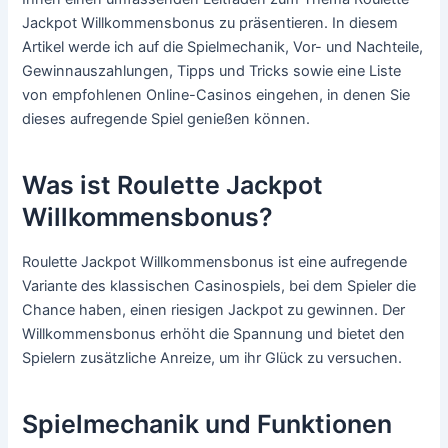
Jackpot Willkommensbonus zu präsentieren. In diesem
Artikel werde ich auf die Spielmechanik, Vor- und Nachteile,
Gewinnauszahlungen, Tipps und Tricks sowie eine Liste
von empfohlenen Online-Casinos
eingehen, in denen Sie
dieses aufregende Spiel genießen können.
Was ist Roulette Jackpot
Willkommensbonus?
Roulette Jackpot Willkommensbonus ist eine aufregende
Variante des klassischen Casinospiels, bei dem Spieler die
Chance haben, einen riesigen Jackpot zu gewinnen. Der
Willkommensbonus erhöht die Spannung und bietet den
Spielern zusätzliche Anreize, um ihr Glück zu versuchen.
Spielmechanik und Funktionen