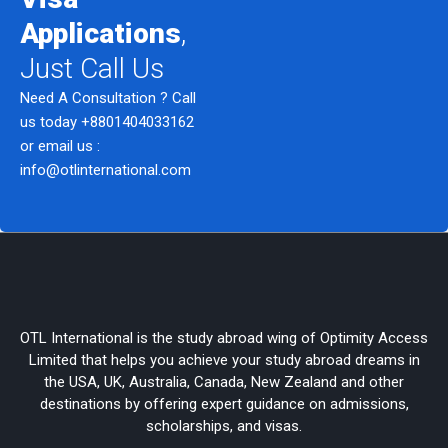
Applications
,
Just Call Us
Need A Consultation ? Call
us today
+8801404033162
or email us :
info@otlinternational.com
OTL International is the study abroad wing of Optimity Access
Limited that helps you achieve your study abroad dreams in
the USA, UK, Australia, Canada, New Zealand and other
destinations by offering expert guidance on admissions,
scholarships, and visas.