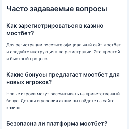
Часто задаваемые вопросы
Как зарегистрироваться в казино
мостбет?
Для регистрации посетите официальный сайт мостбет
и следуйте инструкциям по регистрации. Это простой
и быстрый процесс.
Какие бонусы предлагает мостбет для
новых игроков?
Новые игроки могут рассчитывать на приветственный
бонус. Детали и условия акции вы найдете на сайте
казино.
Безопасна ли платформа мостбет?