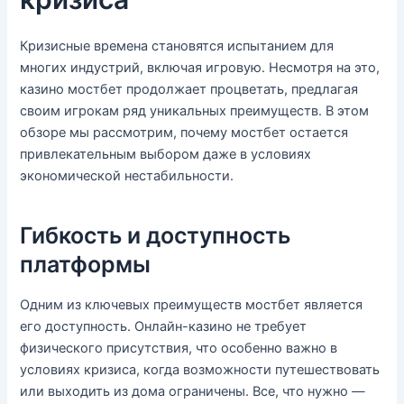
Кризисные времена становятся испытанием для
многих индустрий, включая игровую. Несмотря на это,
казино мостбет продолжает процветать, предлагая
своим игрокам ряд уникальных преимуществ. В этом
обзоре мы рассмотрим, почему мостбет остается
привлекательным выбором даже в условиях
экономической нестабильности.
Гибкость и доступность
платформы
Одним из ключевых преимуществ мостбет является
его доступность. Онлайн-казино не требует
физического присутствия, что особенно важно в
условиях кризиса, когда возможности путешествовать
или выходить из дома ограничены. Все, что нужно —