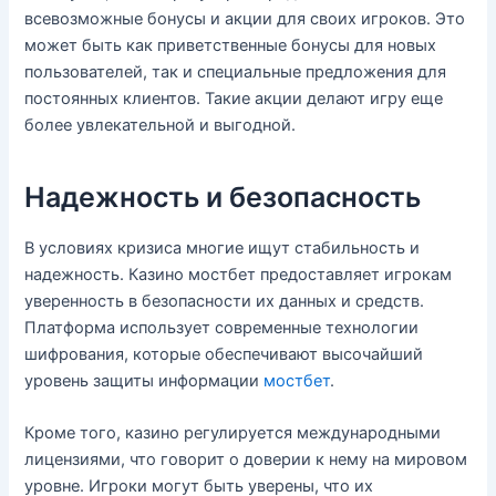
всевозможные бонусы и акции для своих игроков. Это
может быть как приветственные бонусы для новых
пользователей, так и специальные предложения для
постоянных клиентов. Такие акции делают игру еще
более увлекательной и выгодной.
Надежность и безопасность
В условиях кризиса многие ищут стабильность и
надежность. Казино мостбет предоставляет игрокам
уверенность в безопасности их данных и средств.
Платформа использует современные технологии
шифрования, которые обеспечивают высочайший
уровень защиты информации
мостбет
.
Кроме того, казино регулируется международными
лицензиями, что говорит о доверии к нему на мировом
уровне. Игроки могут быть уверены, что их