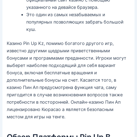
официальный сайт казино с помощью
указанного на девайсе браузера.
Это один из самых незабываемых и
популярных позволяющих забрать большой
куш.
Казино Pin Up Kz, помимо богатого другого игр,
известно другими щедрыми приветственными
бонусами и программами преданности. Игроки могут
выберет наиболее подходящий для себя вариант
бонуса, включая бесплатные вращения и
дополнительные бонусы на счет. Касается того, в
казино Пин Ап предусмотрена функция чата, саму
пригодится в случае возникновения вопросов также
потребности в посторонней. Онлайн-казино Пин Ап
лицензировано Кюрасао а является безопасным
местом для игры на тенге.
Обзор Платформы Pin Up В