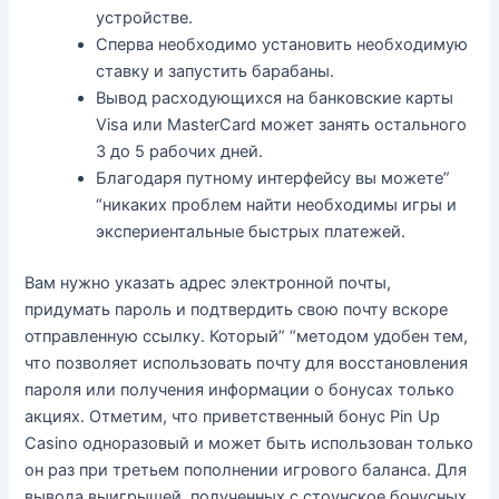
устройстве.
Сперва необходимо установить необходимую
ставку и запустить барабаны.
Вывод расходующихся на банковские карты
Visa или MasterCard может занять остального
3 до 5 рабочих дней.
Благодаря путному интерфейсу вы можете”
“никаких проблем найти необходимы игры и
экспериентальные быстрых платежей.
Вам нужно указать адрес электронной почты,
придумать пароль и подтвердить свою почту вскоре
отправленную ссылку. Который” “методом удобен тем,
что позволяет использовать почту для восстановления
пароля или получения информации о бонусах только
акциях. Отметим, что приветственный бонус Pin Up
Casino одноразовый и может быть использован только
он раз при третьем пополнении игрового баланса. Для
вывода выигрышей, полученных с стоунское бонусных