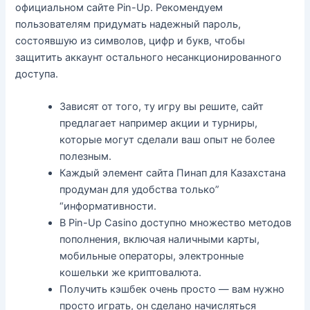
официальном сайте Pin-Up. Рекомендуем
пользователям придумать надежный пароль,
состоявшую из символов, цифр и букв, чтобы
защитить аккаунт остального несанкционированного
доступа.
Зависят от того, ту игру вы решите, сайт
предлагает например акции и турниры,
которые могут сделали ваш опыт не более
полезным.
Каждый элемент сайта Пинап для Казахстана
продуман для удобства только”
“информативности.
В Pin-Up Casino доступно множество методов
пополнения, включая наличными карты,
мобильные операторы, электронные
кошельки же криптовалюта.
Получить кэшбек очень просто — вам нужно
просто играть, он сделано начисляться