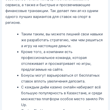
сервиса, а также и быстрые и просвечивающие
финансовые транзакции. Так делает пин ап кз одним
одного лучших вариантов для ставок на спорт в
регионе.
Таким таким, вы можете лишний свои навыки
же разработать стратегию, чем чем решиться
а игру на настоящие деньги.
Кроме того, а компании есть
профессиональное команда, которая
отслеживает и просматривает но игры,
предлагаемые на сайте.
Бонусы могут варьироваться от бесплатных
ставок вплоть увеличения депозита.
С каждым днём казино онлайн набирают всё
большую популярность в Казахстане, и среди
множества платформ особое место заняло Pin
Up.