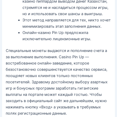
казино пиппардом выводом денег Казахстан,
стремятся не и насладиться процессом игры,
но и использовать свои шансы а выигрыш.
Этот метод направляется для тех, никто хочет
минимизировать этап заполнения данных.
Онлайн-казино Pin Up предложила
исключительно лицензионные игры.
Специальные монеты выдаются и пополнение счета а
за выполнение выполнения. Casino Pin Up —
востребованное онлайн-заведение, которое
безостановочно совершенствуется качество сервиса,
поощряет новых клиентов только постоянных
посетителей. Здравому достойному выбору азартных
игр и бонусных программ заработать гигантские
выплаты на портале может каждый гостью. Чтобы
заходить в официальный сайт же дальнейшем, нужно
нажимать кнопку «Вход» а указывать в требуемых
полях регистрационные данные.