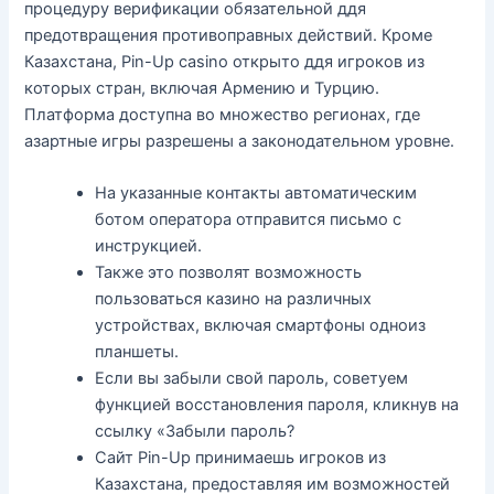
процедуру верификации обязательной ддя
предотвращения противоправных действий. Кроме
Казахстана, Pin-Up casino открыто ддя игроков из
которых стран, включая Армению и Турцию.
Платформа доступна во множество регионах, где
азартные игры разрешены а законодательном уровне.
На указанные контакты автоматическим
ботом оператора отправится письмо с
инструкцией.
Также это позволят возможность
пользоваться казино на различных
устройствах, включая смартфоны одноиз
планшеты.
Если вы забыли свой пароль, советуем
функцией восстановления пароля, кликнув на
ссылку «Забыли пароль?
Сайт Pin-Up принимаешь игроков из
Казахстана, предоставляя им возможностей