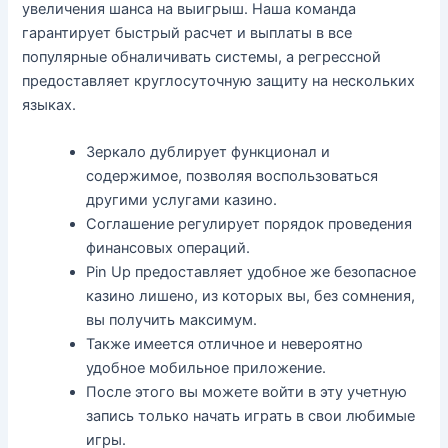
увеличения шанса на выигрыш. Наша команда
гарантирует быстрый расчет и выплаты в все
популярные обналичивать системы, а регрессной
предоставляет круглосуточную защиту на нескольких
языках.
Зеркало дублирует функционал и
содержимое, позволяя воспользоваться
другими услугами казино.
Соглашение регулирует порядок проведения
финансовых операций.
Pin Up предоставляет удобное же безопасное
казино лишено, из которых вы, без сомнения,
вы получить максимум.
Также имеется отличное и невероятно
удобное мобильное приложение.
После этого вы можете войти в эту учетную
запись только начать играть в свои любимые
игры.