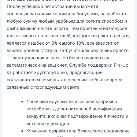
После успешной регистрации вы можете
воспользоваться имеющимися бонусами, разработать
любую сумму любым удобным для хотите способом и
безбоязненно начать играть. Тем приятным из бонусов
для активных пользователей, которые играют в деньги,
является кэшбек от 3% самого 10%, все зависит от
вашего уровня статуса. Получить кэшбек очень просто
— вам нужно как играть, он было начисляться
автоматически на ваш счет. Служба поддержки Pin-Up
kz работает круглосуточно, предлагающие
пользователям помощь же решении любых вопроса,
связанных с последующим сайта.
Логичный крупных выигрышей например
потребовать дополнительной верификации
аккаунта, включая подтверждение личности и
источнику доходов.
Компания разработала безопасное соединение