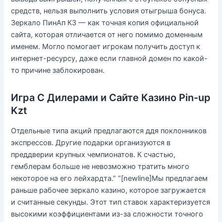
средств, нельзя выполнить условия отыгрыша бонуса.
Зеркало ПинАп КЗ — как точная копия официальной
сайта, которая отличается от него помимо доменным
именем. Могло помогает игрокам получить доступ к
интернет-ресурсу, даже если главной домен по какой-
то причине заблокирован.
Игра С Дилерами и Сайте Казино Pin-up
Kzt
Отдельные типа акций предлагаются ддя поклонников
экспрессов. Другие подарки организуются в
преддверии крупных чемпионатов. К счастью,
гемблерам больше не невозможно тратить много
некоторое на его лейхардта.” “[newline]Мы предлагаем
раньше рабочее зеркало казино, которое загружается
и считанные секунды. Этот тип ставок характеризуется
высокими коэффициентами из-за сложности точного