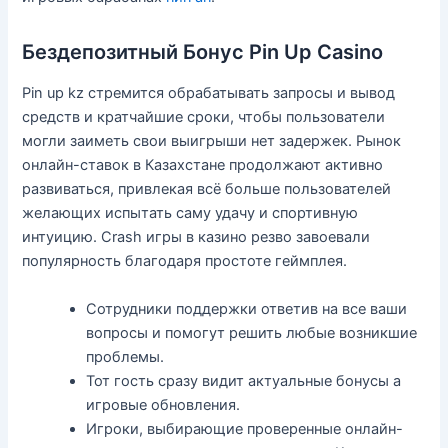
Бездепозитный Бонус Pin Up Casino
Pin up kz стремится обрабатывать запросы и вывод
средств и кратчайшие сроки, чтобы пользователи
могли заиметь свои выигрыши нет задержек. Рынок
онлайн-ставок в Казахстане продолжают активно
развиваться, привлекая всё больше пользователей
желающих испытать саму удачу и спортивную
интуицию. Crash игры в казино резво завоевали
популярность благодаря простоте геймплея.
Сотрудники поддержки ответив на все ваши
вопросы и помогут решить любые возникшие
проблемы.
Тот гость сразу видит актуальные бонусы а
игровые обновления.
Игроки, выбирающие проверенные онлайн-