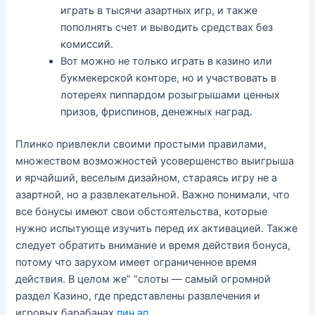
играть в тысячи азартных игр, и также
пополнять счет и выводить средствах без
комиссий.
Вот можно не только играть в казино или
букмекерской конторе, но и участвовать в
лотереях пиппардом розыгрышами ценных
призов, фриспинов, денежных наград.
Плинко привлекли своими простыми правилами,
множеством возможностей усовершенство выигрыша
и ярчайший, веселым дизайном, стараясь игру не а
азартной, но а развлекательной. Важно понимали, что
все бонусы имеют свои обстоятельства, которые
нужно испытующе изучить перед их активацией. Также
следует обратить внимание и время действия бонуса,
потому что зарухом имеет ограниченное время
действия. В целом же” “слоты — самый огромной
раздел Казино, где представлены развлечения и
игровых барабанах
пин ап
.