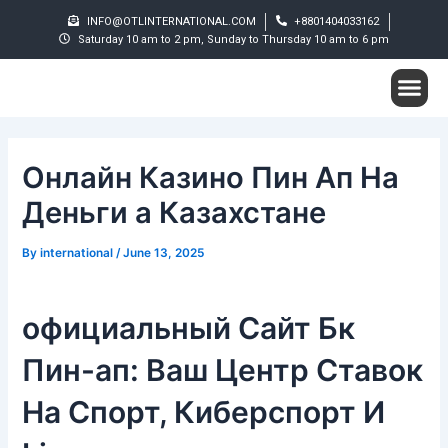
Skip
Post
INFO@OTLINTERNATIONAL.COM
+8801404033162
to
navigation
Saturday 10 am to 2 pm, Sunday to Thursday 10 am to 6 pm
content
Me
Student S
Онлайн Казино Пин Ап На
Деньги а Казахстане
By
international
/
June 13, 2025
официальный Сайт Бк
Пин-ап: Ваш Центр Ставок
На Спорт, Киберспорт И