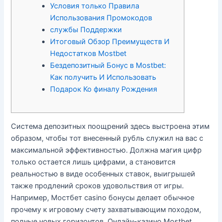
Условия только Правила
Использования Промокодов
службы Поддержки
Итоговый Обзор Преимуществ И
Недостатков Mostbet
Бездепозитный Бонус в Mostbet:
Как получить И Использовать
Подарок Ко финалу Рождения
Система депозитных поощрений здесь выстроена этим
образом, чтобы тот внесенный рубль служил на вас с
максимальной эффективностью. Должна магия цифр
только остается лишь цифрами, а становится
реальностью в виде особенных ставок, выигрышей
также продлений сроков удовольствия от игры.
Например, Мостбет casino бонусы делает обычное
прочему к игровому счету захватывающим походом,
полные новых горизонтов. Онлайн-казино Mostbet