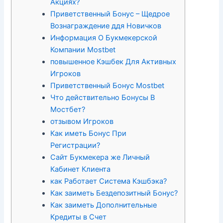
Акциях?
Приветственный Бонус – Щедрое
Вознаграждение ддя Новичков
Информация О Букмекерской
Компании Mostbet
повышенное Кэшбек Для Активных
Игроков
Приветственный Бонус Mostbet
Что действительно Бонусы В
Мостбет?
отзывом Игроков
Как иметь Бонус При
Регистрации?
Сайт Букмекера же Личный
Кабинет Клиента
как Работает Система Кэшбэка?
Как заиметь Бездепозитный Бонус?
Как заиметь Дополнительные
Кредиты в Счет