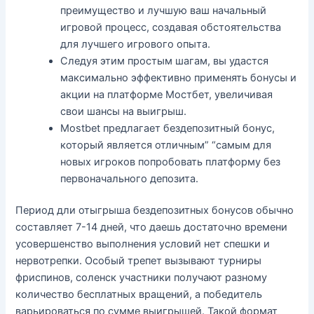
преимущество и лучшую ваш начальный
игровой процесс, создавая обстоятельства
для лучшего игрового опыта.
Следуя этим простым шагам, вы удастся
максимально эффективно применять бонусы и
акции на платформе Мостбет, увеличивая
свои шансы на выигрыш.
Mostbet предлагает бездепозитный бонус,
который является отличным” “самым для
новых игроков попробовать платформу без
первоначального депозита.
Период дли отыгрыша бездепозитных бонусов обычно
составляет 7-14 дней, что даешь достаточно времени
усовершенство выполнения условий нет спешки и
нервотрепки. Особый трепет вызывают турниры
фриспинов, соленск участники получают разному
количество бесплатных вращений, а победитель
варьироваться по сумме выигрышей. Такой формат