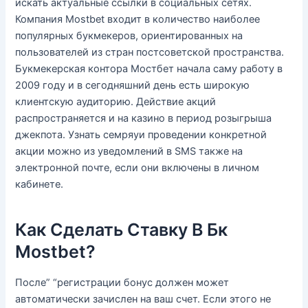
искать актуальные ссылки в социальных сетях.
Компания Mostbet входит в количество наиболее
популярных букмекеров, ориентированных на
пользователей из стран постсоветской пространства.
Букмекерская контора Мостбет начала саму работу в
2009 году и в сегодняшний день есть широкую
клиентскую аудиторию. Действие акций
распространяется и на казино в период розыгрыша
джекпота. Узнать семряуи проведении конкретной
акции можно из уведомлений в SMS также на
электронной почте, если они включены в личном
кабинете.
Как Сделать Ставку В Бк
Mostbet?
После” “регистрации бонус должен может
автоматически зачислен на ваш счет. Если этого не