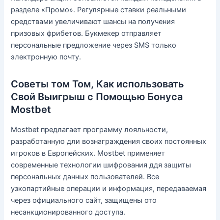
разделе «Промо». Регулярные ставки реальными
средствами увеличивают шансы на получения
призовых фрибетов. Букмекер отправляет
персональные предложение через SMS только
электронную почту.
Советы том Том, Как использовать
Свой Выигрыш с Помощью Бонуса
Mostbet
Mostbet предлагает программу лояльности,
разработанную дли вознаграждения своих постоянных
игроков в Европейских. Mostbet применяет
современные технологии шифрования ддя защиты
персональных данных пользователей. Все
узкопартийные операции и информация, передаваемая
через официального сайт, защищены ото
несанкционированного доступа.