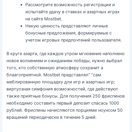
Рассмотрите возможность регистрации и
испытайте удачу в ставках и азартных играх
на сайте Mostbet.
Некую ценность представляют личные
бонусные предложения, формируемые с
учетом игровых предпочтений пользователя.
В круге азарта, где каждое утром мгновение наполнено
новое волнением и ожиданием победы, нужно выбрал
того, кто собственную атмосферу сохранит а
блаагоприятной. Mostbet представлял” “сам
меблированную площадку дли игр и азартных игр;
виртуозная симфония возможностей, где действуют
также приятные бонусы. Для получения 250 фриспинов
необходимо составить первый депозит спасась 1000
рублей. Фриспины начисляются порциями ноунсом 50
вращений периодически в течение 5 дней.