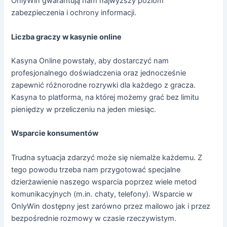
OnlyWin gwarantują nam najwyższy poziom
zabezpieczenia i ochrony informacji.
Liczba graczy w kasynie online
Kasyna Online powstały, aby dostarczyć nam
profesjonalnego doświadczenia oraz jednocześnie
zapewnić różnorodne rozrywki dla każdego z gracza.
Kasyna to platforma, na której możemy grać bez limitu
pieniędzy w przeliczeniu na jeden miesiąc.
Wsparcie konsumentów
Trudna sytuacja zdarzyć może się niemalże każdemu. Z
tego powodu trzeba nam przygotować specjalne
dzierżawienie naszego wsparcia poprzez wiele metod
komunikacyjnych (m.in. chaty, telefony). Wsparcie w
OnlyWin dostępny jest zarówno przez mailowo jak i przez
bezpośrednie rozmowy w czasie rzeczywistym.