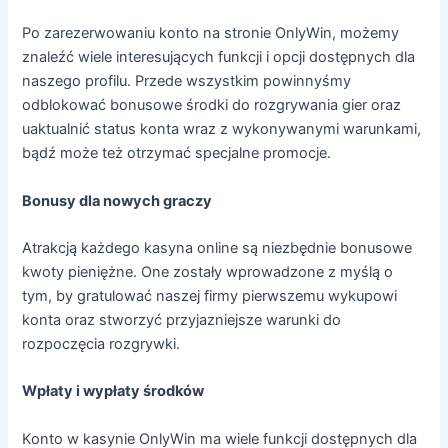
Po zarezerwowaniu konto na stronie OnlyWin, możemy
znaleźć wiele interesujących funkcji i opcji dostępnych dla
naszego profilu. Przede wszystkim powinnyśmy
odblokować bonusowe środki do rozgrywania gier oraz
uaktualnić status konta wraz z wykonywanymi warunkami,
bądź może też otrzymać specjalne promocje.
Bonusy dla nowych graczy
Atrakcją każdego kasyna online są niezbędnie bonusowe
kwoty pieniężne. One zostały wprowadzone z myślą o
tym, by gratulować naszej firmy pierwszemu wykupowi
konta oraz stworzyć przyjazniejsze warunki do
rozpoczęcia rozgrywki.
Wpłaty i wypłaty środków
Konto w kasynie OnlyWin ma wiele funkcji dostępnych dla