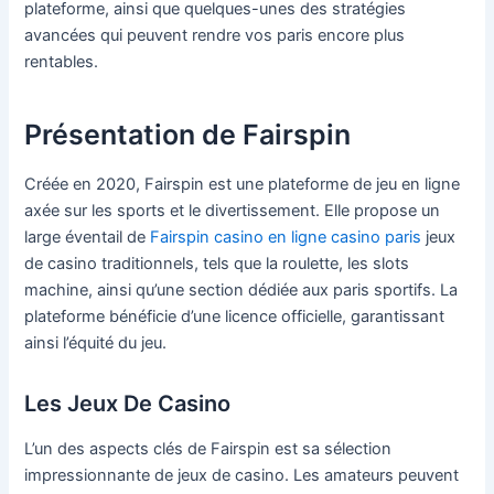
plateforme, ainsi que quelques-unes des stratégies
avancées qui peuvent rendre vos paris encore plus
rentables.
Présentation de Fairspin
Créée en 2020, Fairspin est une plateforme de jeu en ligne
axée sur les sports et le divertissement. Elle propose un
large éventail de
Fairspin casino en ligne casino paris
jeux
de casino traditionnels, tels que la roulette, les slots
machine, ainsi qu’une section dédiée aux paris sportifs. La
plateforme bénéficie d’une licence officielle, garantissant
ainsi l’équité du jeu.
Les Jeux De Casino
L’un des aspects clés de Fairspin est sa sélection
impressionnante de jeux de casino. Les amateurs peuvent