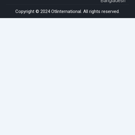
Bangladesh
Copyright © 2024 Otlinternational. All rights reserved.