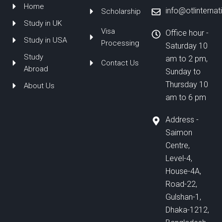
Home
k
n
info@otlinterna
Scholarship
Study in UK
Visa
Office hour -
Study in USA
Processing
Saturday 10
Study
am to 2 pm,
Contact Us
Abroad
Sunday to
Thursday 10
About Us
am to 6 pm
Address -
Saimon
Centre,
Level-4,
House-4A,
Road-22,
Gulshan-1,
Dhaka-1212,