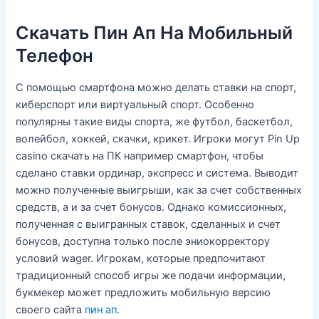
Скачать Пин Ап На Мобильный
Телефон
С помощью смартфона можно делать ставки на спорт,
киберспорт или виртуальный спорт. Особенно
популярны такие виды спорта, же футбол, баскетбол,
волейбол, хоккей, скачки, крикет. Игроки могут Pin Up
casino скачать на ПК например смартфон, чтобы
сделано ставки ординар, экспресс и система. Выводит
можно полученные выигрыши, как за счет собственных
средств, а и за счет бонусов. Однако комиссионных,
полученная с выигранных ставок, сделанных и счет
бонусов, доступна только после эниокорректору
условий wager. Игрокам, которые предпочитают
традиционный способ игры же подачи информации,
букмекер может предложить мобильную версию
своего сайта
пин ап
.