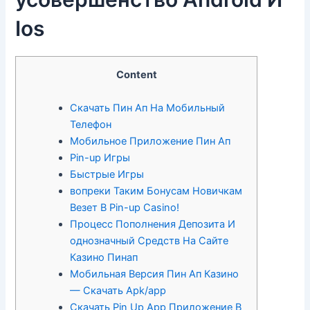
Ios
Content
Скачать Пин Ап На Мобильный
Телефон
Мобильное Приложение Пин Ап
Pin-up Игры
Быстрые Игры
вопреки Таким Бонусам Новичкам
Везет В Pin-up Casino!
Процесс Пополнения Депозита И
однозначный Средств На Сайте
Казино Пинап
Мобильная Версия Пин Ап Казино
— Скачать Apk/app
Скачать Pin Up App Приложение В