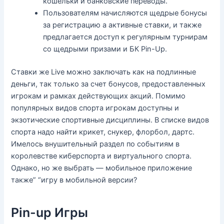
кошельки и банковские переводы.
Пользователям начисляются щедрые бонусы
за регистрацию а активные ставки, и также
предлагается доступ к регулярным турнирам
со щедрыми призами и БК Pin-Up.
Ставки же Live можно заключать как на подлинные
деньги, так только за счет бонусов, предоставленных
игрокам и рамках действующих акций. Помимо
популярных видов спорта игрокам доступны и
экзотические спортивные дисциплины. В списке видов
спорта надо найти крикет, снукер, флорбол, дартс.
Имелось внушительный раздел по событиям в
королевстве киберспорта и виртуального спорта.
Однако, но же выбрать — мобильное приложение
также” “игру в мобильной версии?
Pin-up Игры