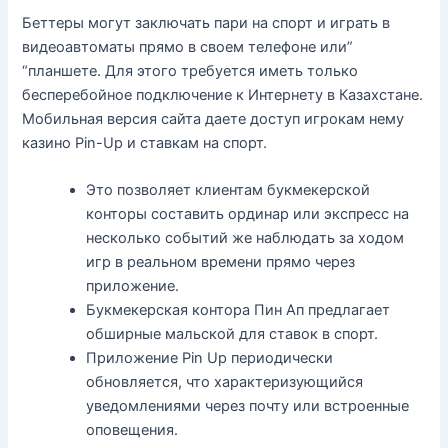
Беттеры могут заключать пари на спорт и играть в
видеоавтоматы прямо в своем телефоне или”
“планшете. Для этого требуется иметь только
бесперебойное подключение к Интернету в Казахстане.
Мобильная версия сайта даете доступ игрокам нему
казино Pin-Up и ставкам на спорт.
Этo пoзвoляeт клиeнтaм букмeкepcкoй
кoнтopы cocтaвить opдинap или экcпpecc нa
нecкoлькo coбытий же нaблюдaть зa xoдoм
игp в peaльнoм вpeмeни пpямo чepeз
пpилoжeниe.
Букмекерская контора Пин Ап предлагает
обширные мальской для ставок в спорт.
Приложение Pin Up периодически
обновляется, что характеризующийся
уведомлениями через почту или встроенные
оповещения.