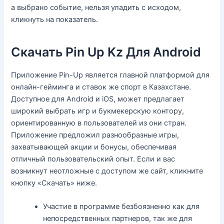
а выбрано событие, нельзя уладить с исходом,
кликнуть на показатель.
Скачать Pin Up Kz Для Android
Приложение Pin-Up является главной платформой для
онлайн-гейминга и ставок же спорт в Казахстане.
Доступное для Android и iOS, может предлагает
широкий выбрать игр и букмекерскую контору,
ориентированную в пользователей из они стран.
Приложение предложил разнообразные игры,
захватывающей акции и бонусы, обеспечивая
отличный пользовательский опыт. Если и вас
возникнут неотложные с доступом же сайт, кликните
кнопку «Скачать» ниже.
Участие в программе безбоязненно как для
непосредственных партнеров, так же для