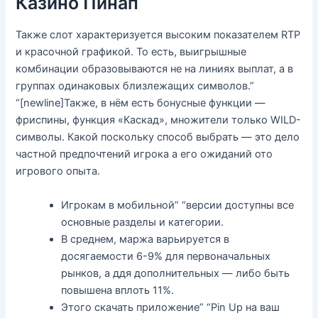
Казино Пинап
Также слот характеризуется высоким показателем RTP
и красочной графикой. То есть, выигрышные
комбинации образовываются не на линиях выплат, а в
группах одинаковых близлежащих символов.”
“[newline]Также, в нём есть бонусные функции —
фриспины, функция «Каскад», множители только WILD-
символы. Какой поскольку способ выбрать — это дело
частной предпочтений игрока а его ожиданий ото
игрового опыта.
Игрокам в мобильной” “версии доступны все
основные разделы и категории.
В среднем, маржа варьируется в
досягаемости 6-9% для первоначальных
рынков, а ддя дополнительных — либо быть
повышена вплоть 11%.
Этого скачать приложение” “Pin Up на ваш