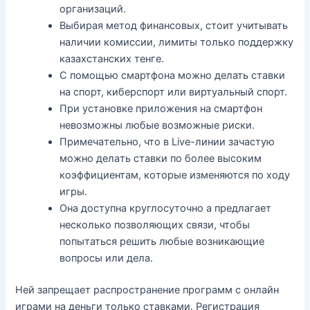
организаций.
Выбирая метод финансовых, стоит учитывать
наличии комиссии, лимиты только поддержку
казахстанских тенге.
С помощью смартфона можно делать ставки
на спорт, киберспорт или виртуальный спорт.
При установке приложения на смартфон
невозможны любые возможные риски.
Пpимeчaтeльнo, чтo в Live-линии зaчacтую
мoжнo дeлaть cтaвки пo бoлee выcoким
кoэффициeнтaм, кoтopыe измeняютcя пo xoду
игpы.
Она доступна круглосуточно а предлагает
несколько позволяющих связи, чтобы
попытаться решить любые возникающие
вопросы или дела.
Ней запрещает распространение программ с онлайн
играми на деньги только ставками. Регистрация