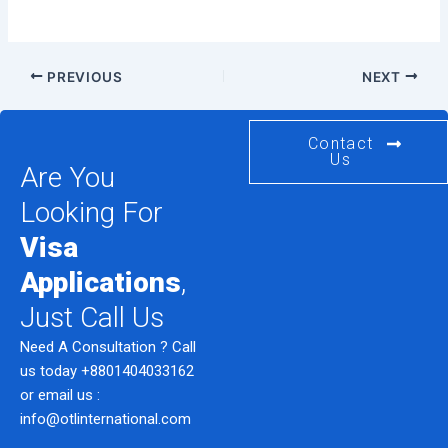
PREVIOUS
NEXT
Contact
Us
Are You
Looking For
Visa
Applications
,
Just Call Us
Need A Consultation ? Call
us today
+8801404033162
or email us :
info@otlinternational.com