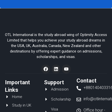
OTL International is the study abroad wing of Optimity Access
Limited that helps you achieve your study abroad dreams in
the USA, UK, Australia, Canada, New Zealand and other
destinations by offering expert guidance on admissions,
scholarships, and visas.
F
L
Y
a
i
o
c
n
u
e
k
t
Contact
Important
Support
b
e
u
+88014040331
o
d
b
Links
Admission
o
i
e
Home
k
n
info@otlinterna
Scholarship
Study in UK
Visa
Office hour -