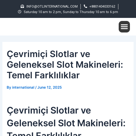
Skip
Post
INFO@OTLINTERNATIONAL.COM
+8801404033162
to
navigation
Saturday 10 am to 2 pm, Sunday to Thursday 10 am to 6 pm
content
Me
Student S
Çevrimiçi Slotlar ve
Geleneksel Slot Makineleri:
Temel Farklılıklar
By
international
/
June 12, 2025
Çevrimiçi Slotlar ve
Geleneksel Slot Makineleri:
Temel Farklılıklar