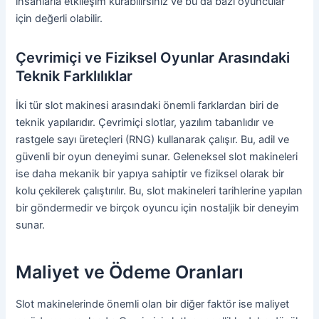
insanlarla etkileşim kurabilirsiniz ve bu da bazı oyuncular
için değerli olabilir.
Çevrimiçi ve Fiziksel Oyunlar Arasındaki
Teknik Farklılıklar
İki tür slot makinesi arasındaki önemli farklardan biri de
teknik yapılarıdır. Çevrimiçi slotlar, yazılım tabanlıdır ve
rastgele sayı üreteçleri (RNG) kullanarak çalışır. Bu, adil ve
güvenli bir oyun deneyimi sunar. Geleneksel slot makineleri
ise daha mekanik bir yapıya sahiptir ve fiziksel olarak bir
kolu çekilerek çalıştırılır. Bu, slot makineleri tarihlerine yapılan
bir göndermedir ve birçok oyuncu için nostaljik bir deneyim
sunar.
Maliyet ve Ödeme Oranları
Slot makinelerinde önemli olan bir diğer faktör ise maliyet