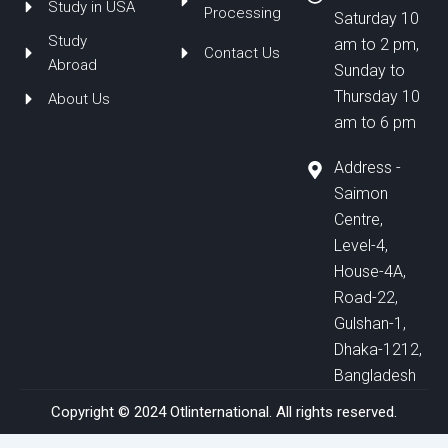
Study in USA
Processing
Saturday 10
Study
am to 2 pm,
Contact Us
Abroad
Sunday to
Thursday 10
About Us
am to 6 pm
Address -
Saimon
Centre,
Level-4,
House-4A,
Road-22,
Gulshan-1,
Dhaka-1212,
Bangladesh
Copyright © 2024 Otlinternational. All rights reserved.